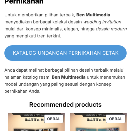
Pernikahan
Untuk memberikan pilihan terbaik,
Ben Multimedia
menyediakan berbagai koleksi desain
wedding invitation
mulai dari konsep minimalis, elegan, hingga
desain modern
yang mengikuti tren terkini.
KATALOG UNDANGAN PERNIKAHAN CETAK
Anda dapat melihat berbagai pilihan desain terbaik melalui
halaman katalog resmi
Ben Multimedia
untuk menemukan
model undangan yang paling sesuai dengan konsep
pernikahan Anda.
Recommended products
PRODUK
PRO
OBRAL
OBRAL
DENGAN
DEN
DISKON
DIS