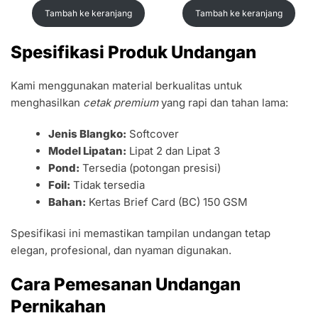
aslinya
saat
aslinya
saat
Tambah ke keranjang
Tambah ke keranjang
adalah:
ini
adalah:
ini
Rp1.400.
adalah:
Rp1.400.
adalah:
Rp1.100.
Rp1.100.
Spesifikasi Produk Undangan
Kami menggunakan material berkualitas untuk
menghasilkan
cetak premium
yang rapi dan tahan lama:
Jenis Blangko:
Softcover
Model Lipatan:
Lipat 2 dan Lipat 3
Pond:
Tersedia (potongan presisi)
Foil:
Tidak tersedia
Bahan:
Kertas Brief Card (BC) 150 GSM
Spesifikasi ini memastikan tampilan undangan tetap
elegan, profesional, dan nyaman digunakan.
Cara Pemesanan Undangan
Pernikahan