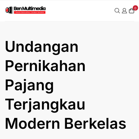
Skip
0
to
content
Undangan
Pernikahan
Pajang
Terjangkau
Modern Berkelas