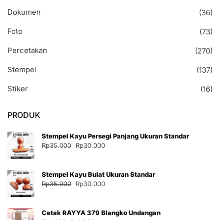
Dokumen
(36)
Foto
(73)
Percetakan
(270)
Stempel
(137)
Stiker
(16)
PRODUK
Stempel Kayu Persegi Panjang Ukuran Standar
Harga
Harga
Rp
35.000
Rp
30.000
aslinya
saat
adalah:
ini
Stempel Kayu Bulat Ukuran Standar
Rp35.000.
adalah:
Harga
Harga
Rp
35.000
Rp
30.000
Rp30.000.
aslinya
saat
adalah:
ini
Cetak RAYYA 379 Blangko Undangan
Rp35.000.
adalah: