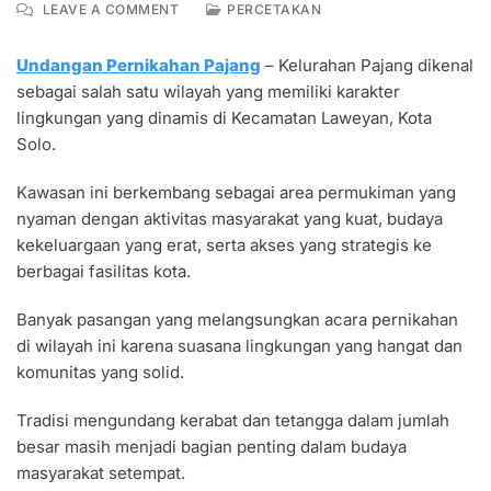
ON
LEAVE A COMMENT
PERCETAKAN
UNDANGAN
PERNIKAHAN
Undangan Pernikahan Pajang
– Kelurahan Pajang dikenal
PAJANG
sebagai salah satu wilayah yang memiliki karakter
TERJANGKAU
MODERN
lingkungan yang dinamis di Kecamatan Laweyan, Kota
BERKELAS
Solo.
Kawasan ini berkembang sebagai area permukiman yang
nyaman dengan aktivitas masyarakat yang kuat, budaya
kekeluargaan yang erat, serta akses yang strategis ke
berbagai fasilitas kota.
Banyak pasangan yang melangsungkan acara pernikahan
di wilayah ini karena suasana lingkungan yang hangat dan
komunitas yang solid.
Tradisi mengundang kerabat dan tetangga dalam jumlah
besar masih menjadi bagian penting dalam budaya
masyarakat setempat.