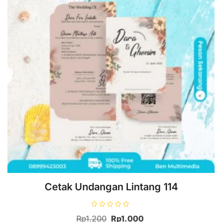
Cetak Undangan Lintang 114
D
Harga
Harga
Rp
1.200
Rp
1.000
i