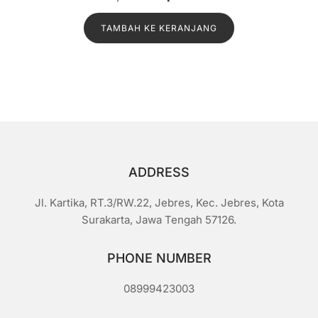
n
aslinya
saat
i
l
TAMBAH KE KERANJANG
adalah:
ini
a
i
Rp1.200.
adalah:
0
d
Rp1.000.
a
r
i
5
ADDRESS
Jl. Kartika, RT.3/RW.22, Jebres, Kec. Jebres, Kota
Surakarta, Jawa Tengah 57126.
PHONE NUMBER
08999423003