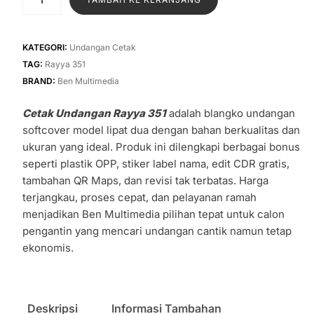
Rp1.400.
adalah:
Cetak
Undangan
Rp1.100.
Rayya
KATEGORI:
Undangan Cetak
351
TAG:
Rayya 351
BRAND:
Ben Multimedia
Cetak Undangan Rayya 351
adalah blangko undangan
softcover model lipat dua dengan bahan berkualitas dan
ukuran yang ideal. Produk ini dilengkapi berbagai bonus
seperti plastik OPP, stiker label nama, edit CDR gratis,
tambahan QR Maps, dan revisi tak terbatas. Harga
terjangkau, proses cepat, dan pelayanan ramah
menjadikan Ben Multimedia pilihan tepat untuk calon
pengantin yang mencari undangan cantik namun tetap
ekonomis.
Deskripsi
Informasi Tambahan