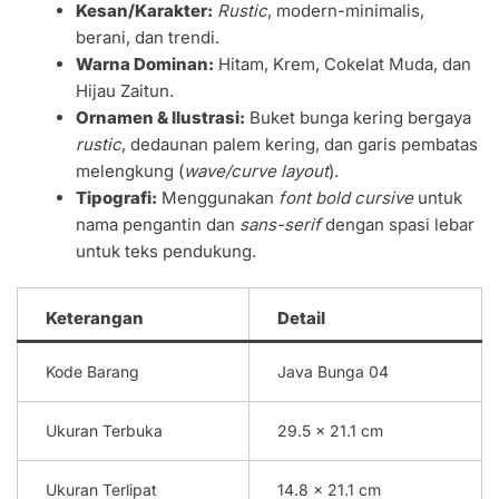
Kesan/Karakter:
Rustic
, modern-minimalis,
berani, dan trendi.
Warna Dominan:
Hitam, Krem, Cokelat Muda, dan
Hijau Zaitun.
Ornamen & Ilustrasi:
Buket bunga kering bergaya
rustic
, dedaunan palem kering, dan garis pembatas
melengkung (
wave/curve layout
).
Tipografi:
Menggunakan
font
bold cursive
untuk
nama pengantin dan
sans-serif
dengan spasi lebar
untuk teks pendukung.
Keterangan
Detail
Kode Barang
Java Bunga 04
Ukuran Terbuka
29.5 x 21.1 cm
Ukuran Terlipat
14.8 x 21.1 cm