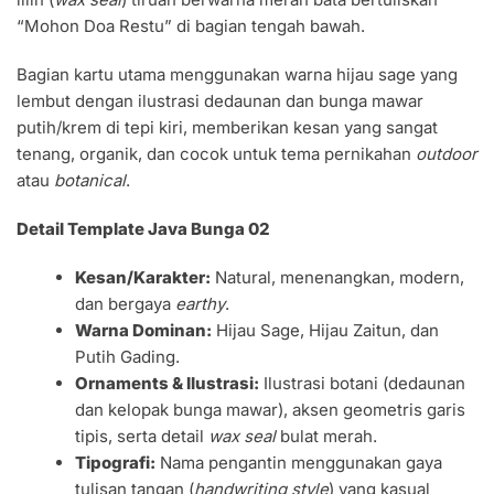
“Mohon Doa Restu” di bagian tengah bawah.
Bagian kartu utama menggunakan warna hijau sage yang
lembut dengan ilustrasi dedaunan dan bunga mawar
putih/krem di tepi kiri, memberikan kesan yang sangat
tenang, organik, dan cocok untuk tema pernikahan
outdoor
atau
botanical
.
Detail Template Java Bunga 02
Kesan/Karakter:
Natural, menenangkan, modern,
dan bergaya
earthy
.
Warna Dominan:
Hijau Sage, Hijau Zaitun, dan
Putih Gading.
Ornaments & Ilustrasi:
Ilustrasi botani (dedaunan
dan kelopak bunga mawar), aksen geometris garis
tipis, serta detail
wax seal
bulat merah.
Tipografi:
Nama pengantin menggunakan gaya
tulisan tangan (
handwriting style
) yang kasual