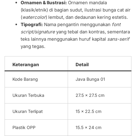
Ornamen & Ilustrasi:
Ornamen mandala
(klasik/etnik) di bagian sudut, ilustrasi bunga cat air
(
watercolor
) lembut, dan dedaunan kering estetis.
Tipografi:
Nama pengantin menggunakan
font
script/signature
yang tebal dan kontras, sementara
teks lainnya menggunakan huruf kapital
sans-serif
yang tegas.
Keterangan
Detail
Kode Barang
Java Bunga 01
Ukuran Terbuka
27.5 x 27.5 cm
Ukuran Terlipat
15 x 22.5 cm
Plastik OPP
15.5 x 24 cm