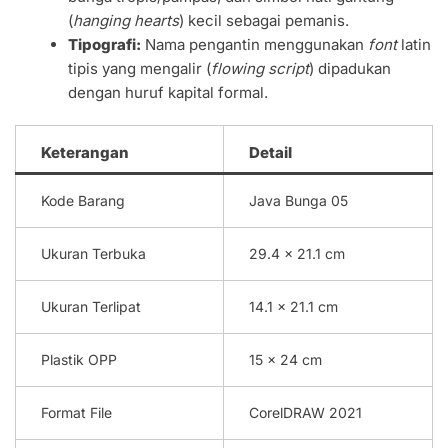
(
hanging hearts
) kecil sebagai pemanis.
Tipografi:
Nama pengantin menggunakan
font
latin
tipis yang mengalir (
flowing script
) dipadukan
dengan huruf kapital formal.
Keterangan
Detail
Kode Barang
Java Bunga 05
Ukuran Terbuka
29.4 x 21.1 cm
Ukuran Terlipat
14.1 x 21.1 cm
Plastik OPP
15 x 24 cm
Format File
CorelDRAW 2021