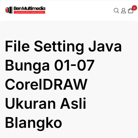
Skip
0
to
content
File Setting Java
Bunga 01-07
CorelDRAW
Ukuran Asli
Blangko