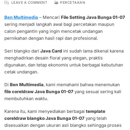
ON
LEAVE A COMMENT
PERCETAKAN
FILE
SETTING
Ben Multimedia
– Mencari
File Setting Java Bunga 01-07
JAVA
sering menjadi langkah awal bagi percetakan maupun
BUNGA
01-
calon pengantin yang ingin mencetak undangan
07
pernikahan dengan hasil rapi dan profesional.
CORELDRAW
UKURAN
Seri blangko dari
Java Card
ini sudah lama dikenal karena
ASLI
menghadirkan desain floral yang elegan, praktis
BLANGKO
digunakan, dan tetap ekonomis untuk berbagai kebutuhan
cetak undangan.
Di
Ben Multimedia
, kami memahami bahwa menemukan
file coreldraw Java Bunga 01-07
yang sesuai sering kali
membutuhkan waktu.
Karena itu, kami menyediakan berbagai
template
coreldraw blangko Java Bunga 01-07
yang telah
disesuaikan dengan ukuran asli blangko sehingga proses