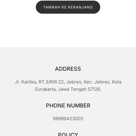
i
l
TAMBAH KE KERANJANG
a
i
0
d
a
r
i
5
ADDRESS
Jl. Kartika, RT.3/RW.22, Jebres, Kec. Jebres, Kota
Surakarta, Jawa Tengah 57126.
PHONE NUMBER
08999423003
POLICY