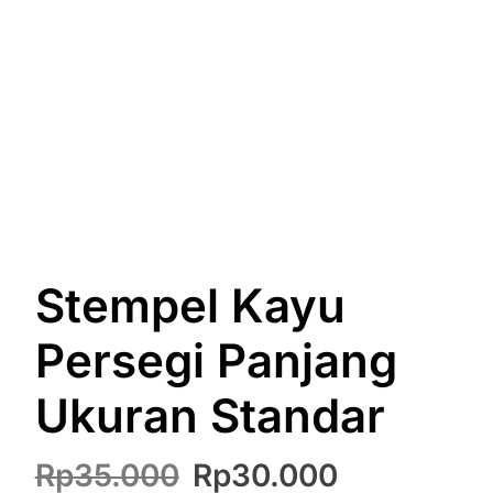
Stempel Kayu
Persegi Panjang
Ukuran Standar
Harga
Harga
Rp
35.000
Rp
30.000