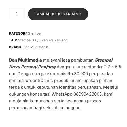
aslinya
saat
adalah:
ini
Kuantitas
TAMBAH KE KERANJANG
Rp35.000.
adalah:
Stempel
Kayu
Rp30.000
Persegi
KATEGORI:
Stempel
Panjang
TAG:
Stempel Kayu Persegi Panjang
Ukuran
BRAND:
Ben Multimedia
Standar
Ben Multimedia
melayani jasa pembuatan
Stempel
Kayu Persegi Panjang
dengan ukuran standar 2,7 x 5,5
cm. Dengan harga ekonomis Rp.30.000 per pcs dan
minimal order 50 unit, produk ini merupakan pilihan
terbaik untuk kebutuhan identitas perusahaan. Melalui
dukungan konsultasi WhatsApp 08999423003, kami
menjamin kemudahan serta keamanan proses
pemesanan bagi seluruh pelanggan.