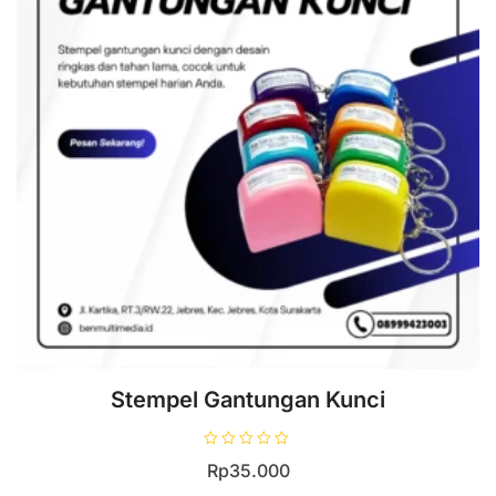
Stempel Gantungan Kunci
D
Rp
35.000
i
n