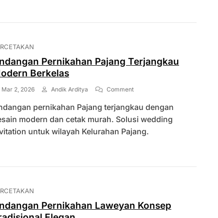
Murah
Premium
ERCETAKAN
ndangan Pernikahan Pajang Terjangkau
odern Berkelas
On
Mar 2, 2026
Andik Arditya
Comment
Undangan
ndangan pernikahan Pajang terjangkau dengan
Pernikahan
Pajang
esain modern dan cetak murah. Solusi wedding
Terjangkau
vitation untuk wilayah Kelurahan Pajang.
Modern
Berkelas
ERCETAKAN
ndangan Pernikahan Laweyan Konsep
radisional Elegan