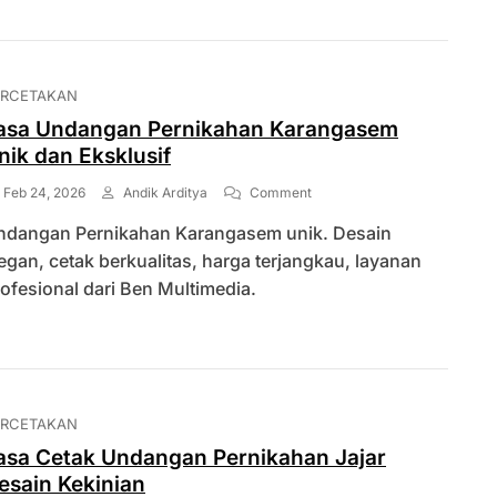
ERCETAKAN
asa Undangan Pernikahan Karangasem
nik dan Eksklusif
On
Feb 24, 2026
Andik Arditya
Comment
Jasa
ndangan Pernikahan Karangasem unik. Desain
Undangan
Pernikahan
egan, cetak berkualitas, harga terjangkau, layanan
Karangasem
ofesional dari Ben Multimedia.
Unik
Dan
Eksklusif
ERCETAKAN
asa Cetak Undangan Pernikahan Jajar
esain Kekinian