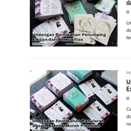
d
U
da
t
P
U
E
C
d
ra