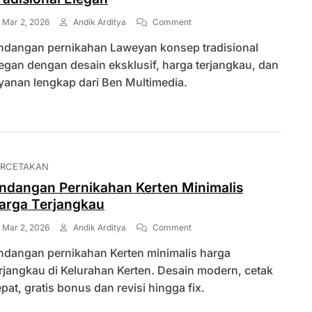
On
Mar 2, 2026
Andik Arditya
Comment
Undangan
ndangan pernikahan Laweyan konsep tradisional
Pernikahan
Laweyan
egan dengan desain eksklusif, harga terjangkau, dan
Konsep
yanan lengkap dari Ben Multimedia.
Tradisional
Elegan
ERCETAKAN
ndangan Pernikahan Kerten Minimalis
arga Terjangkau
On
Mar 2, 2026
Andik Arditya
Comment
Undangan
ndangan pernikahan Kerten minimalis harga
Pernikahan
Kerten
rjangkau di Kelurahan Kerten. Desain modern, cetak
Minimalis
pat, gratis bonus dan revisi hingga fix.
Harga
Terjangkau