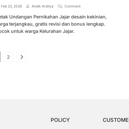
On
Feb 23, 2026
Andik Arditya
Comment
Jasa
etak Undangan Pernikahan Jajar desain kekinian,
Cetak
Undangan
rga terjangkau, gratis revisi dan bonus lengkap.
Pernikahan
ocok untuk warga Kelurahan Jajar.
Jajar
Desain
Kekinian
Paginasi
ge
Page
2
pos
POLICY
CUSTOME