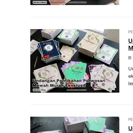
P
U
M
U
ek
le
P
U