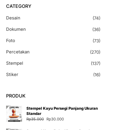
CATEGORY
Desain
(74)
Dokumen
(36)
Foto
(73)
Percetakan
(270)
Stempel
(137)
Stiker
(16)
PRODUK
Stempel Kayu Persegi Panjang Ukuran
Standar
Harga
Harga
Rp
35.000
Rp
30.000
aslinya
saat