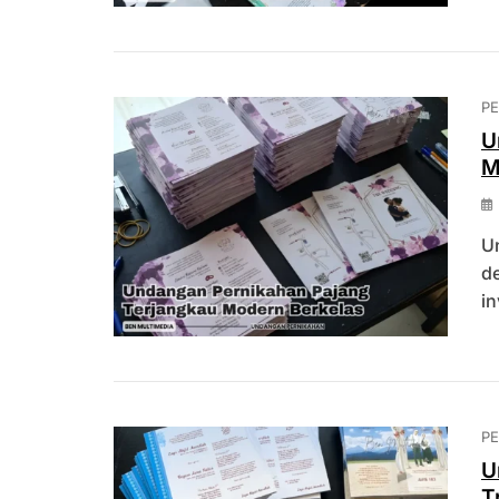
P
U
M
U
d
in
P
U
T