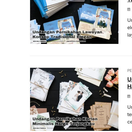
U
el
la
P
U
H
U
te
ce