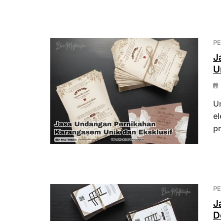
P
J
U
U
el
pr
P
J
D