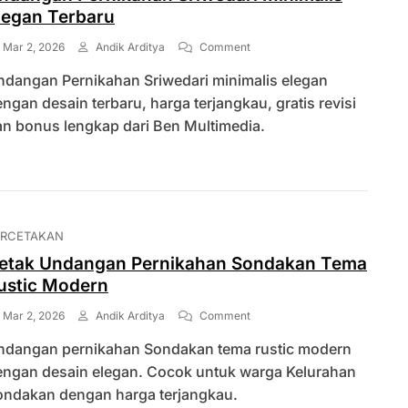
legan Terbaru
On
Mar 2, 2026
Andik Arditya
Comment
Undangan
ndangan Pernikahan Sriwedari minimalis elegan
Pernikahan
Sriwedari
ngan desain terbaru, harga terjangkau, gratis revisi
Minimalis
an bonus lengkap dari Ben Multimedia.
Elegan
Terbaru
ERCETAKAN
etak Undangan Pernikahan Sondakan Tema
ustic Modern
On
Mar 2, 2026
Andik Arditya
Comment
Cetak
ndangan pernikahan Sondakan tema rustic modern
Undangan
Pernikahan
engan desain elegan. Cocok untuk warga Kelurahan
Sondakan
ondakan dengan harga terjangkau.
Tema