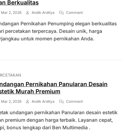
an Berkualitas
On
Mar 2, 2026
Andik Arditya
Comment
Undangan
ndangan Pernikahan Penumping elegan berkualitas
Pernikahan
Penumping
ri percetakan terpercaya. Desain unik, harga
Elegan
erjangkau untuk momen pernikahan Anda.
Dan
Berkualitas
ERCETAKAN
ndangan Pernikahan Panularan Desain
stetik Murah Premium
On
Mar 2, 2026
Andik Arditya
Comment
Undangan
etak undangan pernikahan Panularan desain estetik
Pernikahan
Panularan
an premium dengan harga terbaik. Layanan cepat,
Desain
pi, bonus lengkap dari Ben Multimedia .
Estetik