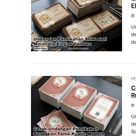
E
U
de
d
P
C
R
U
d
S