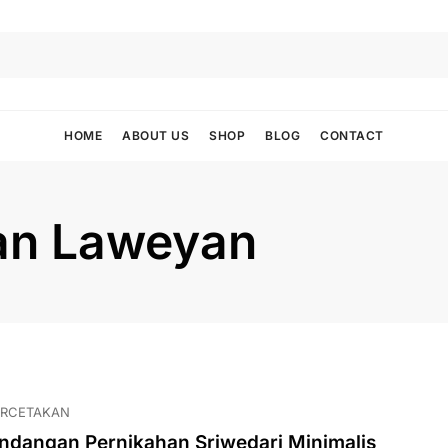
HOME
ABOUT US
SHOP
BLOG
CONTACT
an Laweyan
ERCETAKAN
ndangan Pernikahan Sriwedari Minimalis