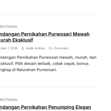
Rustic
Modern
ERCETAKAN
ndangan Pernikahan Purwosari Mewah
urah Eksklusif
On
Mar 2, 2026
Andik Arditya
Comment
Undangan
ndangan Pernikahan Purwosari mewah, murah, dan
Pernikahan
Purwosari
sklusif. Pilih desain terbaik, cetak cepat, bonus
Mewah
ngkap di Kelurahan Purwosari.
Murah
Eksklusif
ERCETAKAN
ndangan Pernikahan Penumping Elegan