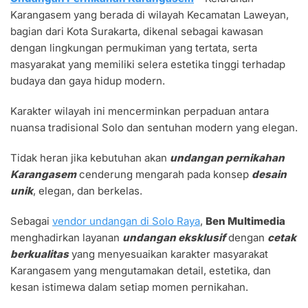
PERNIKAHAN
Karangasem yang berada di wilayah Kecamatan Laweyan,
KARANGASEM
UNIK
bagian dari Kota Surakarta, dikenal sebagai kawasan
DAN
dengan lingkungan permukiman yang tertata, serta
EKSKLUSIF
masyarakat yang memiliki selera estetika tinggi terhadap
budaya dan gaya hidup modern.
Karakter wilayah ini mencerminkan perpaduan antara
nuansa tradisional Solo dan sentuhan modern yang elegan.
Tidak heran jika kebutuhan akan
undangan pernikahan
Karangasem
cenderung mengarah pada konsep
desain
unik
, elegan, dan berkelas.
Sebagai
vendor undangan di Solo Raya
,
Ben Multimedia
menghadirkan layanan
undangan eksklusif
dengan
cetak
berkualitas
yang menyesuaikan karakter masyarakat
Karangasem yang mengutamakan detail, estetika, dan
kesan istimewa dalam setiap momen pernikahan.