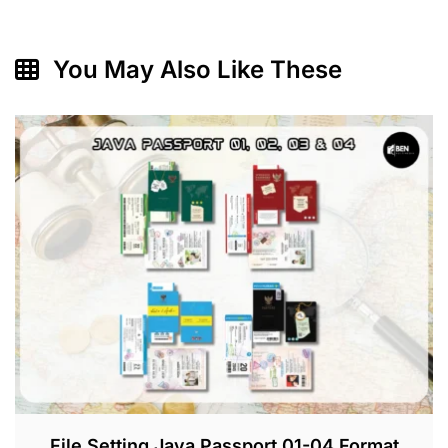
Rp1.200.
You May Also Like These
File Setting Java Passport 01-04 Format