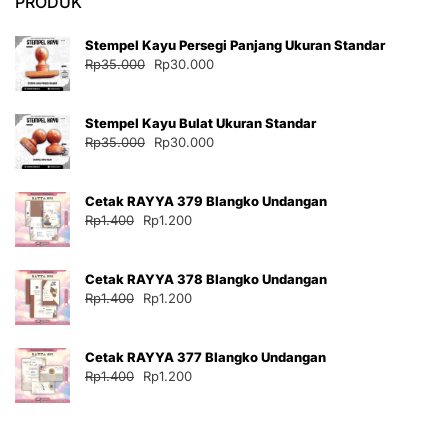
PRODUK
Stempel Kayu Persegi Panjang Ukuran Standar
Harga
Harga
Rp
35.000
Rp
30.000
aslinya
saat
adalah:
ini
Stempel Kayu Bulat Ukuran Standar
Rp35.000.
adalah:
Harga
Harga
Rp
35.000
Rp
30.000
Rp30.000.
aslinya
saat
adalah:
ini
Cetak RAYYA 379 Blangko Undangan
Rp35.000.
adalah:
Harga
Harga
Rp
1.400
Rp
1.200
Rp30.000.
aslinya
saat
adalah:
ini
Cetak RAYYA 378 Blangko Undangan
Rp1.400.
adalah:
Harga
Harga
Rp
1.400
Rp
1.200
Rp1.200.
aslinya
saat
adalah:
ini
Cetak RAYYA 377 Blangko Undangan
Rp1.400.
adalah:
Harga
Harga
Rp
1.400
Rp
1.200
Rp1.200.
aslinya
saat
adalah:
ini
Rp1.400.
adalah: