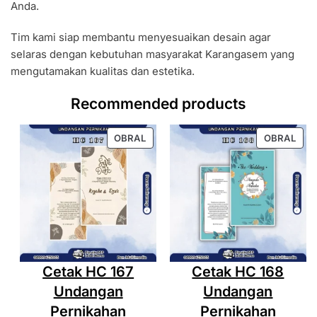
Anda.
Tim kami siap membantu menyesuaikan desain agar
selaras dengan kebutuhan masyarakat Karangasem yang
mengutamakan kualitas dan estetika.
Recommended products
PRODUK
PRO
OBRAL
OBRAL
DENGAN
DEN
DISKON
DIS
Cetak HC 167
Cetak HC 168
Undangan
Undangan
Pernikahan
Pernikahan