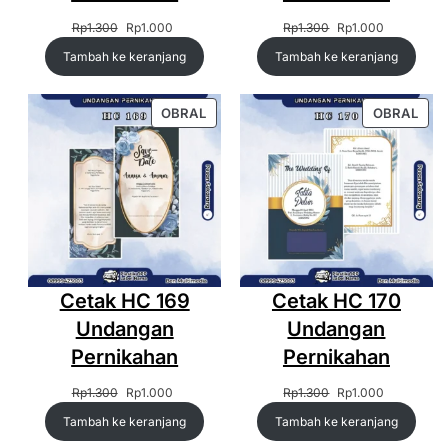
Harga
Harga
Harga
Harga
Rp
1.300
Rp
1.000
Rp
1.300
Rp
1.000
aslinya
saat
aslinya
saat
Tambah ke keranjang
Tambah ke keranjang
adalah:
ini
adalah:
ini
Rp1.300.
adalah:
Rp1.300.
adalah:
Rp1.000.
Rp1.000.
PRODUK
PRO
OBRAL
OBRAL
DENGAN
DEN
DISKON
DIS
Cetak HC 169
Cetak HC 170
Undangan
Undangan
Pernikahan
Pernikahan
Harga
Harga
Harga
Harga
Rp
1.300
Rp
1.000
Rp
1.300
Rp
1.000
aslinya
saat
aslinya
saat
Tambah ke keranjang
Tambah ke keranjang
adalah:
ini
adalah:
ini