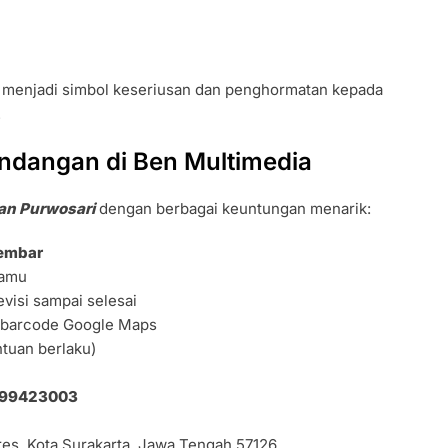
g menjadi simbol keseriusan dan penghormatan kepada
.
ndangan di Ben Multimedia
an Purwosari
dengan berbagai keuntungan menarik:
lembar
amu
evisi sampai selesai
R barcode Google Maps
ntuan berlaku)
99423003
bres, Kota Surakarta, Jawa Tengah 57126