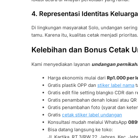
4. Representasi Identitas Keluarga
Di lingkungan masyarakat Solo, undangan serin
tamu. Karena itu, kualitas cetak menjadi prioritas
Kelebihan dan Bonus Cetak U
Kami menyediakan layanan
undangan pernikah
Harga ekonomis mulai dari
Rp1.000 per 
Gratis plastik OPP dan
stiker label nama
t
Gratis edit file setting blangko CDR dan r
Gratis penambahan denah lokasi atau Q
Gratis penambahan foto (syarat dan kete
Gratis
cetak stiker label undangan
Konsultasi mudah melalui WhatsApp
089
Bisa datang langsung ke toko:
Jl. Kartika, RT.3/RW.22, Jebres, Kec. Je