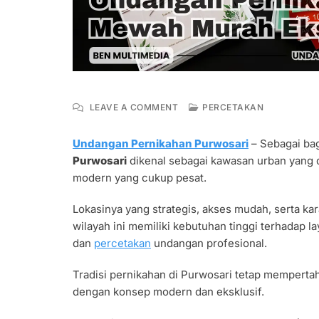
ON
LEAVE A COMMENT
PERCETAKAN
UNDANGAN
PERNIKAHAN
Undangan Pernikahan Purwosari
– Sebagai bag
PURWOSARI
Purwosari
dikenal sebagai kawasan urban yang
MEWAH
MURAH
modern yang cukup pesat.
EKSKLUSIF
Lokasinya yang strategis, akses mudah, serta ka
wilayah ini memiliki kebutuhan tinggi terhadap 
dan
percetakan
undangan profesional.
Tradisi pernikahan di Purwosari tetap memperta
dengan konsep modern dan eksklusif.