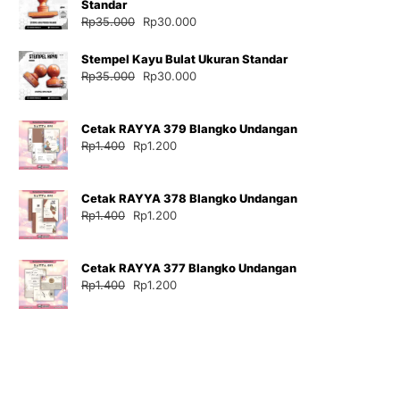
Standar
Harga
Harga
Rp
35.000
Rp
30.000
aslinya
saat
adalah:
ini
Stempel Kayu Bulat Ukuran Standar
Rp35.000.
adalah:
Harga
Harga
Rp
35.000
Rp
30.000
Rp30.000.
aslinya
saat
adalah:
ini
Cetak RAYYA 379 Blangko Undangan
Rp35.000.
adalah:
Harga
Harga
Rp
1.400
Rp
1.200
Rp30.000.
aslinya
saat
adalah:
ini
Cetak RAYYA 378 Blangko Undangan
Rp1.400.
adalah:
Harga
Harga
Rp
1.400
Rp
1.200
Rp1.200.
aslinya
saat
adalah:
ini
Cetak RAYYA 377 Blangko Undangan
Rp1.400.
adalah:
Harga
Harga
Rp
1.400
Rp
1.200
Rp1.200.
aslinya
saat
adalah:
ini
Rp1.400.
adalah:
Rp1.200.