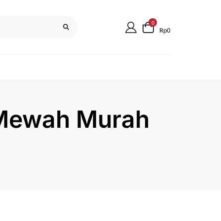
0
Rp0
 Mewah Murah