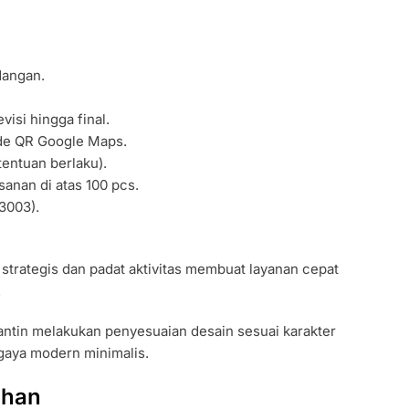
dangan.
visi hingga final.
ode QR Google Maps.
tentuan berlaku).
anan di atas 100 pcs.
3003).
g strategis dan padat aktivitas membuat layanan cepat
.
ntin melakukan penyesuaian desain sesuai karakter
 gaya modern minimalis.
ahan