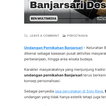
ON
LEAVE A COMMENT
PERCETAKAN
UNDANGAN
PERNIKAHAN
Undangan Pernikahan Banjarsari
– Kelurahan B
BANJARSARI
dikenal sebagai kawasan pusat aktivitas masyara
DESAIN
EKSKLUSIF
perbelanjaan, hingga area wisata budaya.
TERBARU
Karakter masyarakatnya yang menjunjung tradis
undangan pernikahan Banjarsari
terus berkemb
konsep personalisasi.
Sebagai penyedia
jasa percetakan di Solo Raya
,
undangan yang tidak hanya estetik tetapi juga te