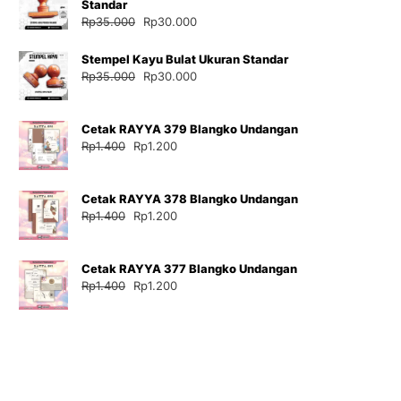
Standar
Harga
Harga
Rp
35.000
Rp
30.000
aslinya
saat
adalah:
ini
Stempel Kayu Bulat Ukuran Standar
Rp35.000.
adalah:
Harga
Harga
Rp
35.000
Rp
30.000
Rp30.000.
aslinya
saat
adalah:
ini
Cetak RAYYA 379 Blangko Undangan
Rp35.000.
adalah:
Harga
Harga
Rp
1.400
Rp
1.200
Rp30.000.
aslinya
saat
adalah:
ini
Cetak RAYYA 378 Blangko Undangan
Rp1.400.
adalah:
Harga
Harga
Rp
1.400
Rp
1.200
Rp1.200.
aslinya
saat
adalah:
ini
Cetak RAYYA 377 Blangko Undangan
Rp1.400.
adalah:
Harga
Harga
Rp
1.400
Rp
1.200
Rp1.200.
aslinya
saat
adalah:
ini
Rp1.400.
adalah:
Rp1.200.