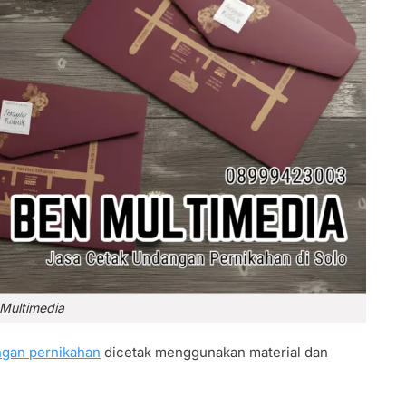
 Multimedia
gan pernikahan
dicetak menggunakan material dan