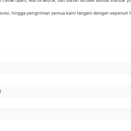
l cetak tajam, warna akurat, dan bahan terbaik sesuai standar 
, revisi, hingga pengiriman semua kami tangani dengan sepenuh h
)