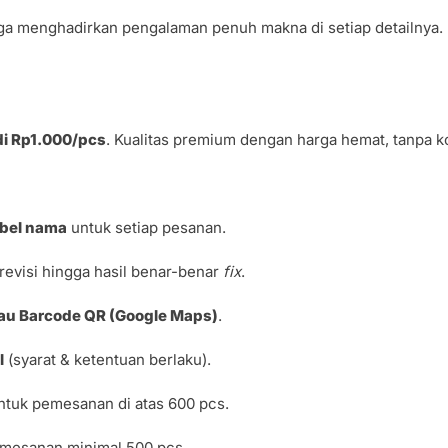
juga menghadirkan pengalaman penuh makna di setiap detailnya.
di Rp1.000/pcs
. Kualitas premium dengan harga hemat, tanpa 
abel nama
untuk setiap pesanan.
revisi hingga hasil benar-benar
fix
.
tau Barcode QR (Google Maps)
.
l
(syarat & ketentuan berlaku).
tuk pemesanan di atas 600 pcs.
mesanan minimal 500 pcs.