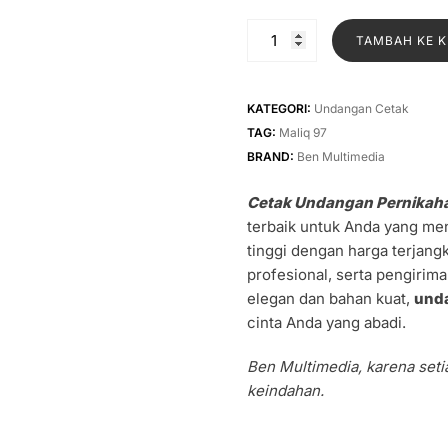
asliny
adalah
Kuantitas
TAMBAH KE 
Rp1.30
Cetak
Undangan
Pernikahan
KATEGORI:
Undangan Cetak
Maliq
TAG:
Maliq 97
97
BRAND:
Ben Multimedia
Cetak Undangan Pernikaha
terbaik untuk Anda yang me
tinggi dengan harga terjang
profesional, serta pengirim
elegan dan bahan kuat,
unda
cinta Anda yang abadi.
Ben Multimedia, karena seti
keindahan.