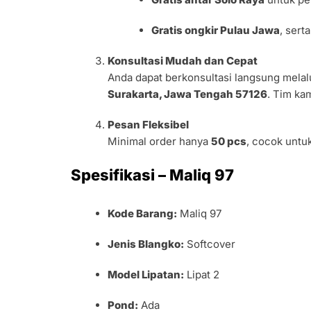
Gratis ongkir Pulau Jawa
, sert
Konsultasi Mudah dan Cepat
Anda dapat berkonsultasi langsung mela
Surakarta, Jawa Tengah 57126
. Tim ka
Pesan Fleksibel
Minimal order hanya
50 pcs
, cocok untu
Spesifikasi – Maliq 97
Kode Barang:
Maliq 97
Jenis Blangko:
Softcover
Model Lipatan:
Lipat 2
Pond:
Ada