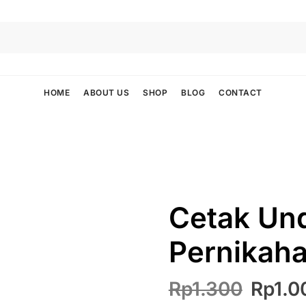
HOME
ABOUT US
SHOP
BLOG
CONTACT
Cetak Un
Pernikaha
Harga
Rp
1.300
Rp
1.0