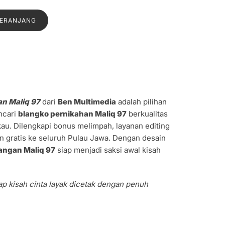
a
saat
:
ini
KERANJANG
0.
adalah:
Rp1.000.
n Maliq 97
dari
Ben Multimedia
adalah pilihan
ncari
blangko pernikahan Maliq 97
berkualitas
kau. Dilengkapi bonus melimpah, layanan editing
an gratis ke seluruh Pulau Jawa. Dengan desain
ngan Maliq 97
siap menjadi saksi awal kisah
ap kisah cinta layak dicetak dengan penuh