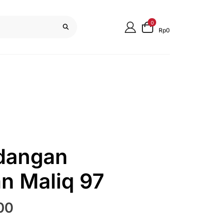
0
Rp0
dangan
n Maliq 97
Harga
00