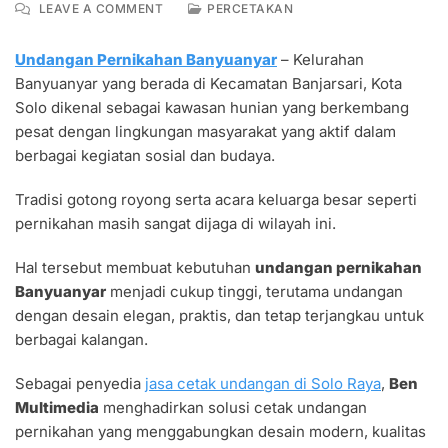
ON
LEAVE A COMMENT
PERCETAKAN
UNDANGAN
PERNIKAHAN
Undangan Pernikahan Banyuanyar
– Kelurahan
BANYUANYAR
Banyuanyar yang berada di Kecamatan Banjarsari, Kota
ELEGAN
DAN
Solo dikenal sebagai kawasan hunian yang berkembang
MODERN
pesat dengan lingkungan masyarakat yang aktif dalam
berbagai kegiatan sosial dan budaya.
Tradisi gotong royong serta acara keluarga besar seperti
pernikahan masih sangat dijaga di wilayah ini.
Hal tersebut membuat kebutuhan
undangan pernikahan
Banyuanyar
menjadi cukup tinggi, terutama undangan
dengan desain elegan, praktis, dan tetap terjangkau untuk
berbagai kalangan.
Sebagai penyedia
jasa cetak undangan di Solo Raya
,
Ben
Multimedia
menghadirkan solusi cetak undangan
pernikahan yang menggabungkan desain modern, kualitas