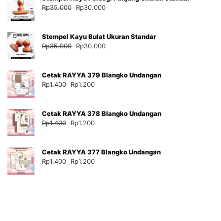
Harga
Harga
Rp
35.000
Rp
30.000
aslinya
saat
adalah:
ini
Stempel Kayu Bulat Ukuran Standar
Rp35.000.
adalah:
Harga
Harga
Rp
35.000
Rp
30.000
Rp30.000.
aslinya
saat
adalah:
ini
Cetak RAYYA 379 Blangko Undangan
Rp35.000.
adalah:
Harga
Harga
Rp
1.400
Rp
1.200
Rp30.000.
aslinya
saat
adalah:
ini
Cetak RAYYA 378 Blangko Undangan
Rp1.400.
adalah:
Harga
Harga
Rp
1.400
Rp
1.200
Rp1.200.
aslinya
saat
adalah:
ini
Cetak RAYYA 377 Blangko Undangan
Rp1.400.
adalah:
Harga
Harga
Rp
1.400
Rp
1.200
Rp1.200.
aslinya
saat
adalah:
ini
Rp1.400.
adalah:
Rp1.200.