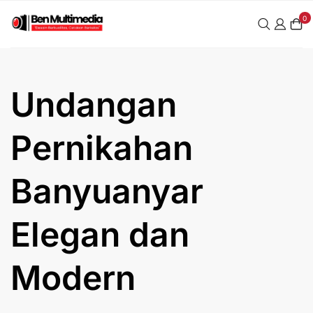
Skip
0
to
content
Undangan
Pernikahan
Banyuanyar
Elegan dan
Modern