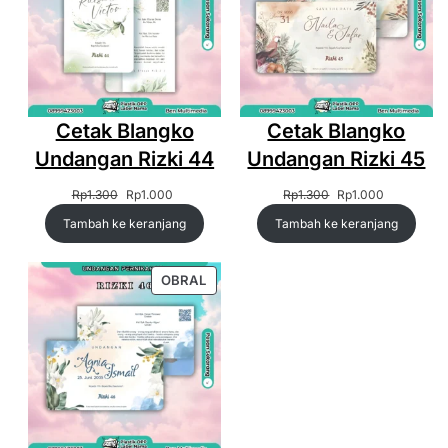
Cetak Blangko
Cetak Blangko
Undangan Rizki 44
Undangan Rizki 45
Harga
Harga
Harga
Harga
Rp
1.300
Rp
1.000
Rp
1.300
Rp
1.000
aslinya
saat
aslinya
saat
Tambah ke keranjang
Tambah ke keranjang
adalah:
ini
adalah:
ini
Rp1.300.
adalah:
Rp1.300.
adalah:
Rp1.000.
Rp1.000.
PRODUK
OBRAL
DENGAN
DISKON