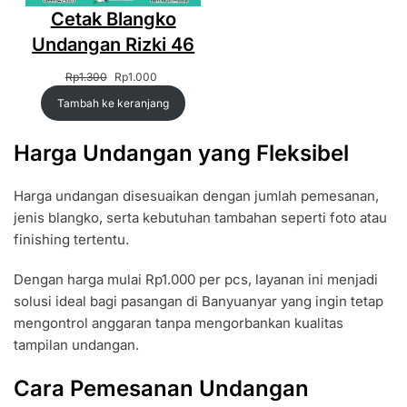
Cetak Blangko
Undangan Rizki 46
Harga
Harga
Rp
1.300
Rp
1.000
aslinya
saat
Tambah ke keranjang
adalah:
ini
Rp1.300.
adalah:
Rp1.000.
Harga Undangan yang Fleksibel
Harga undangan disesuaikan dengan jumlah pemesanan,
jenis blangko, serta kebutuhan tambahan seperti foto atau
finishing tertentu.
Dengan harga mulai Rp1.000 per pcs, layanan ini menjadi
solusi ideal bagi pasangan di Banyuanyar yang ingin tetap
mengontrol anggaran tanpa mengorbankan kualitas
tampilan undangan.
Cara Pemesanan Undangan