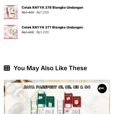
adalah:
ini
Cetak RAYYA 378 Blangko Undangan
Rp1.400.
adalah:
Harga
Harga
Rp
1.400
Rp
1.200
Rp1.200.
aslinya
saat
adalah:
ini
Cetak RAYYA 377 Blangko Undangan
Rp1.400.
adalah:
Harga
Harga
Rp
1.400
Rp
1.200
Rp1.200.
aslinya
saat
adalah:
ini
Rp1.400.
adalah:
Rp1.200.
You May Also Like These