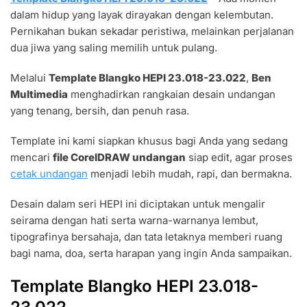
HEPI
dalam hidup yang layak dirayakan dengan kelembutan.
23.018-
23.022
Pernikahan bukan sekadar peristiwa, melainkan perjalanan
FILE
dua jiwa yang saling memilih untuk pulang.
SETTING
SIAP
Melalui
Template Blangko HEPI 23.018-23.022
,
Ben
EDIT
Multimedia
menghadirkan rangkaian desain undangan
yang tenang, bersih, dan penuh rasa.
Template ini kami siapkan khusus bagi Anda yang sedang
mencari
file CorelDRAW undangan
siap edit, agar proses
cetak undangan
menjadi lebih mudah, rapi, dan bermakna.
Desain dalam seri HEPI ini diciptakan untuk mengalir
seirama dengan hati serta warna-warnanya lembut,
tipografinya bersahaja, dan tata letaknya memberi ruang
bagi nama, doa, serta harapan yang ingin Anda sampaikan.
Template Blangko HEPI 23.018-