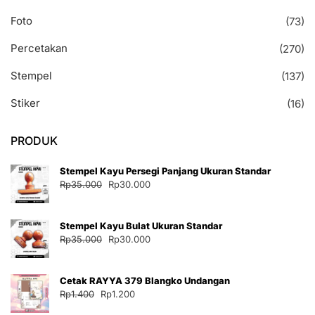
Foto
(73)
Percetakan
(270)
Stempel
(137)
Stiker
(16)
PRODUK
Stempel Kayu Persegi Panjang Ukuran Standar
Harga
Harga
Rp
35.000
Rp
30.000
aslinya
saat
adalah:
ini
Stempel Kayu Bulat Ukuran Standar
Rp35.000.
adalah:
Harga
Harga
Rp
35.000
Rp
30.000
Rp30.000.
aslinya
saat
adalah:
ini
Cetak RAYYA 379 Blangko Undangan
Rp35.000.
adalah:
Harga
Harga
Rp
1.400
Rp
1.200
Rp30.000.
aslinya
saat