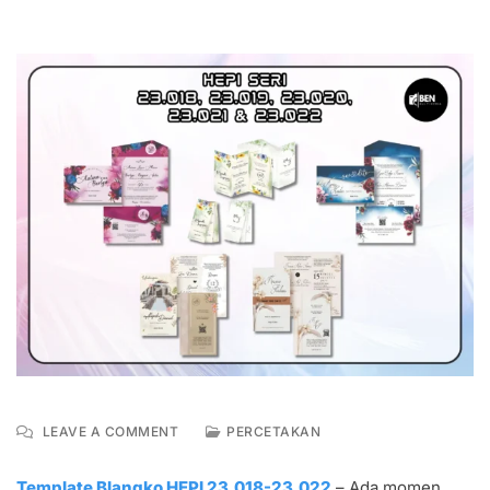
ON
LEAVE A COMMENT
PERCETAKAN
TEMPLATE
BLANGKO
Template Blangko HEPI 23.018-23.022
– Ada momen