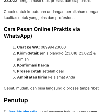
23.022
dengan hasil rapi, presisi, dan siap pakai.
Cocok untuk kebutuhan undangan pernikahan dengan
kualitas cetak yang jelas dan profesional.
Cara Pesan Online (Praktis via
WhatsApp)
Chat ke WA
: 08999423003
Kirim detail
: jenis blangko (23.018-23.022) &
jumlah
Konfirmasi harga
Proses cetak
setelah deal
Ambil atau kirim
ke alamat Anda
Cepat, mudah, dan bisa langsung diproses tanpa ribet
Penutup
Di
Ben Multimedia
, kami percaya bahwa ketenangan