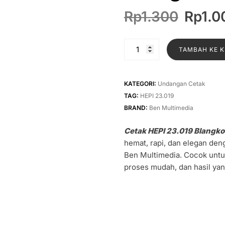
Harga
Rp
1.300
Rp
1.0
asliny
adalah
Kuantitas
TAMBAH KE 
Rp1.30
Cetak
HEPI
23.019
KATEGORI:
Undangan Cetak
Blangko
TAG:
HEPI 23.019
Undangan
BRAND:
Ben Multimedia
Cetak HEPI 23.019 Blangk
hemat, rapi, dan elegan den
Ben Multimedia. Cocok unt
proses mudah, dan hasil ya