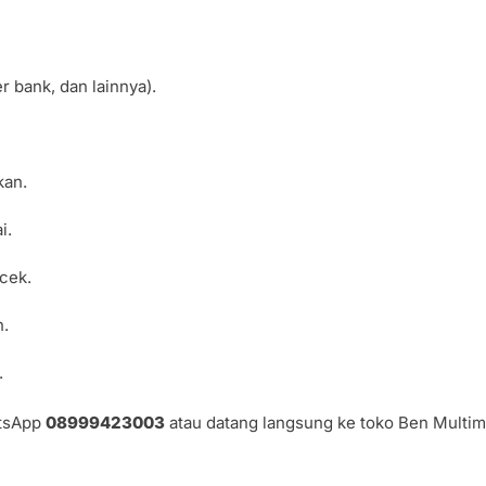
 bank, dan lainnya).
kan.
i.
icek.
n.
.
atsApp
08999423003
atau datang langsung ke toko Ben Multim