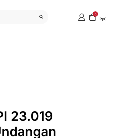
0
Rp0
I 23.019
Undangan