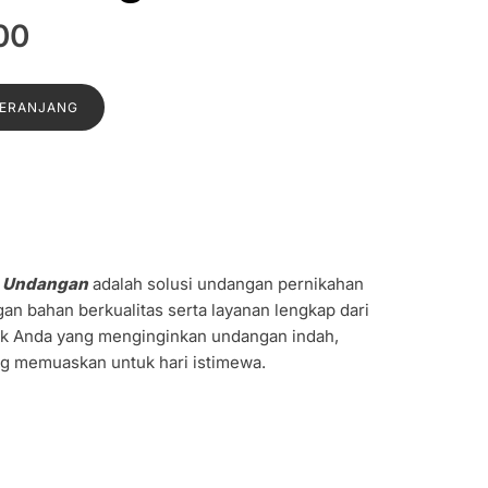
Harga
00
a
saat
:
ini
KERANJANG
0.
adalah:
Rp1.000.
o Undangan
adalah solusi undangan pernikahan
gan bahan berkualitas serta layanan lengkap dari
uk Anda yang menginginkan undangan indah,
ng memuaskan untuk hari istimewa.