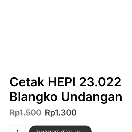
Cetak HEPI 23.022
Blangko Undangan
Harga
Harga
Rp
1.500
Rp
1.300
aslinya
saat
adalah:
ini
Kuantitas
TAMBAH KE KERANJANG