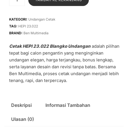
Rp1.500.
adalah:
Cetak
HEPI
Rp1.300.
23.022
KATEGORI:
Undangan Cetak
Blangko
TAG:
HEPI 23.022
Undangan
BRAND:
Ben Multimedia
Cetak HEPI 23.022 Blangko Undangan
adalah pilihan
tepat bagi calon pengantin yang menginginkan
undangan elegan, harga terjangkau, bonus lengkap,
serta layanan desain dan revisi tanpa batas. Bersama
Ben Multimedia, proses cetak undangan menjadi lebih
tenang, rapi, dan terpercaya.
Deskripsi
Informasi Tambahan
Ulasan (0)