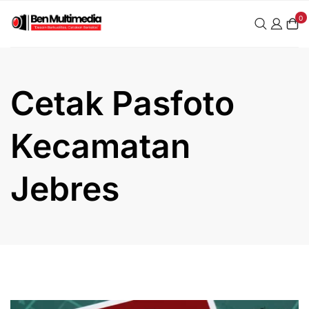
Skip
0
to
content
Cetak Pasfoto
Kecamatan
Jebres