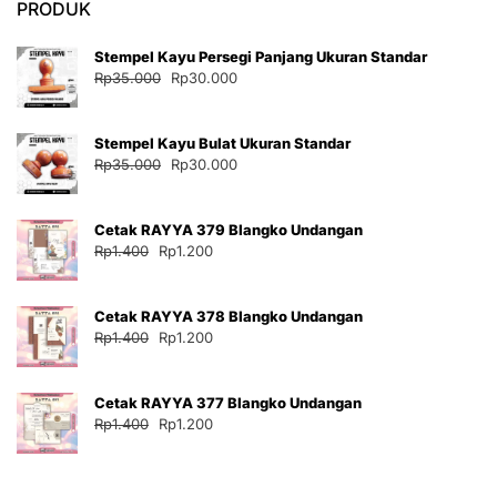
PRODUK
Stempel Kayu Persegi Panjang Ukuran Standar
Harga
Harga
Rp
35.000
Rp
30.000
aslinya
saat
adalah:
ini
Stempel Kayu Bulat Ukuran Standar
Rp35.000.
adalah:
Harga
Harga
Rp
35.000
Rp
30.000
Rp30.000.
aslinya
saat
adalah:
ini
Cetak RAYYA 379 Blangko Undangan
Rp35.000.
adalah:
Harga
Harga
Rp
1.400
Rp
1.200
Rp30.000.
aslinya
saat
adalah:
ini
Cetak RAYYA 378 Blangko Undangan
Rp1.400.
adalah:
Harga
Harga
Rp
1.400
Rp
1.200
Rp1.200.
aslinya
saat
adalah:
ini
Cetak RAYYA 377 Blangko Undangan
Rp1.400.
adalah:
Harga
Harga
Rp
1.400
Rp
1.200
Rp1.200.
aslinya
saat
adalah:
ini
Rp1.400.
adalah: