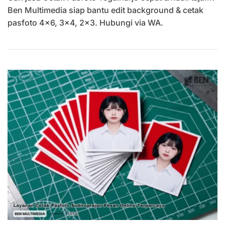
Pasfoto
Ben Multimedia siap bantu edit background & cetak
Tegalharjo
pasfoto 4×6, 3×4, 2×3. Hubungi via WA.
Cepat
Dengan
Hasil
Tajam