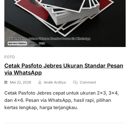
FOTO
Cetak Pasfoto Jebres Ukuran Standar Pesan
via WhatsApp
On
Mei 22, 2026
Andik Arditya
Comment
Cetak
Cetak Pasfoto Jebres cepat untuk ukuran 2×3, 3×4,
Pasfoto
Jebres
dan 4×6. Pesan via WhatsApp, hasil rapi, pilihan
Ukuran
kertas lengkap, harga terjangkau.
Standar
Pesan
Via
WhatsApp