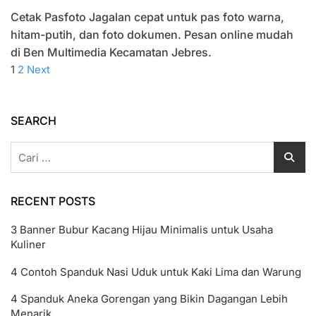
Layanan
Cetak Pasfoto Jagalan cepat untuk pas foto warna,
Cetak
Pasfoto
hitam-putih, dan foto dokumen. Pesan online mudah
Jagalan
di Ben Multimedia Kecamatan Jebres.
Pesan
Paginasi
Page
Page
Next
1
2
Next
Online
page
Satu
pos
Set
SEARCH
Cari
untuk:
RECENT POSTS
3 Banner Bubur Kacang Hijau Minimalis untuk Usaha
Kuliner
4 Contoh Spanduk Nasi Uduk untuk Kaki Lima dan Warung
4 Spanduk Aneka Gorengan yang Bikin Dagangan Lebih
Menarik