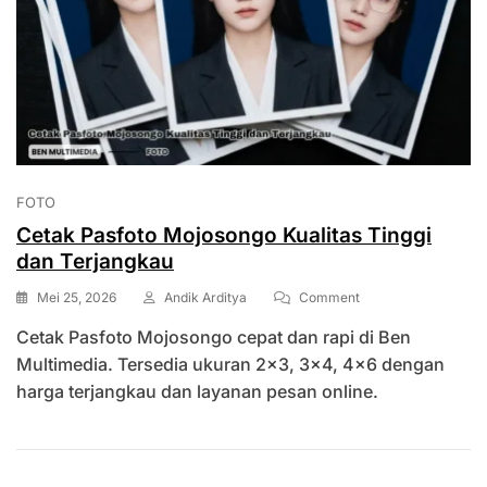
FOTO
Cetak Pasfoto Mojosongo Kualitas Tinggi
dan Terjangkau
On
Mei 25, 2026
Andik Arditya
Comment
Cetak
Cetak Pasfoto Mojosongo cepat dan rapi di Ben
Pasfoto
Mojosongo
Multimedia. Tersedia ukuran 2×3, 3×4, 4×6 dengan
Kualitas
harga terjangkau dan layanan pesan online.
Tinggi
Dan
Terjangkau