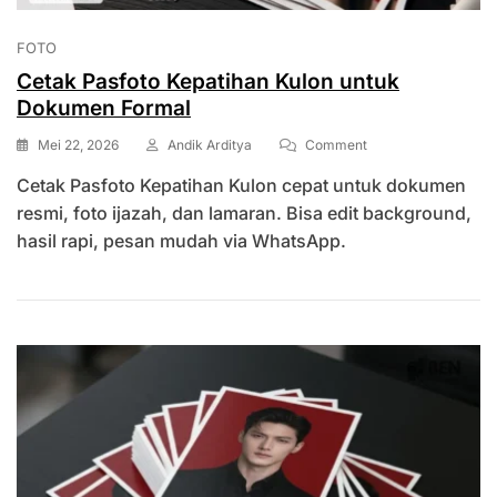
FOTO
Cetak Pasfoto Kepatihan Kulon untuk
Dokumen Formal
On
Mei 22, 2026
Andik Arditya
Comment
Cetak
Cetak Pasfoto Kepatihan Kulon cepat untuk dokumen
Pasfoto
Kepatihan
resmi, foto ijazah, dan lamaran. Bisa edit background,
Kulon
hasil rapi, pesan mudah via WhatsApp.
Untuk
Dokumen
Formal