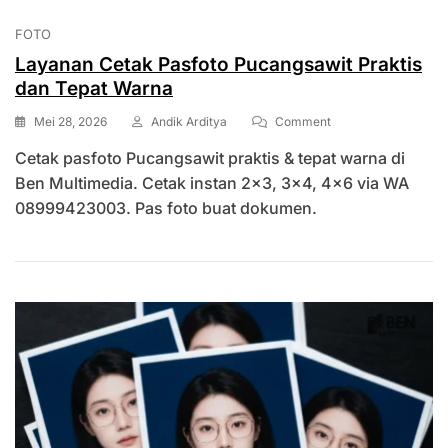
FOTO
Layanan Cetak Pasfoto Pucangsawit Praktis
dan Tepat Warna
On
Mei 28, 2026
Andik Arditya
Comment
Layanan
Cetak pasfoto Pucangsawit praktis & tepat warna di
Cetak
Pasfoto
Ben Multimedia. Cetak instan 2×3, 3×4, 4×6 via WA
Pucangsawit
08999423003. Pas foto buat dokumen.
Praktis
Dan
Tepat
Warna