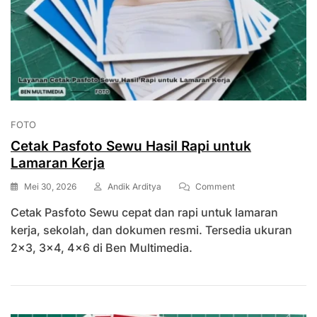
FOTO
Cetak Pasfoto Sewu Hasil Rapi untuk
Lamaran Kerja
On
Mei 30, 2026
Andik Arditya
Comment
Cetak
Cetak Pasfoto Sewu cepat dan rapi untuk lamaran
Pasfoto
Sewu
kerja, sekolah, dan dokumen resmi. Tersedia ukuran
Hasil
2×3, 3×4, 4×6 di Ben Multimedia.
Rapi
Untuk
Lamaran
Kerja