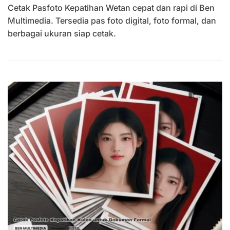
Cetak Pasfoto Kepatihan Wetan cepat dan rapi di Ben
Cetak
Pasfoto
Multimedia. Tersedia pas foto digital, foto formal, dan
Kepatihan
berbagai ukuran siap cetak.
Wetan
Siap
Cetak
Kilat