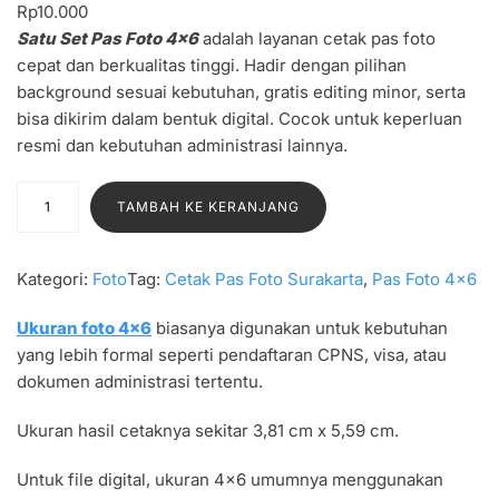
Rp
10.000
Satu Set Pas Foto 4×6
adalah layanan cetak pas foto
cepat dan berkualitas tinggi. Hadir dengan pilihan
background sesuai kebutuhan, gratis editing minor, serta
bisa dikirim dalam bentuk digital. Cocok untuk keperluan
resmi dan kebutuhan administrasi lainnya.
K
TAMBAH KE KERANJANG
u
a
n
Kategori:
Foto
Tag:
Cetak Pas Foto Surakarta
, 
Pas Foto 4×6
t
i
Ukuran foto 4×6
biasanya digunakan untuk kebutuhan
t
yang lebih formal seperti pendaftaran CPNS, visa, atau
a
dokumen administrasi tertentu.
s
Ukuran hasil cetaknya sekitar 3,81 cm x 5,59 cm.
S
a
Untuk file digital, ukuran 4×6 umumnya menggunakan
t