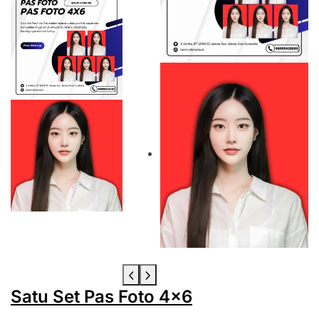
3
×
4
Satu Set Pas Foto 4×6