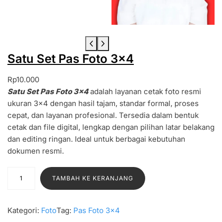
Satu Set Pas Foto 3×4
Rp
10.000
Satu Set Pas Foto 3×4
adalah layanan cetak foto resmi
ukuran 3×4 dengan hasil tajam, standar formal, proses
cepat, dan layanan profesional. Tersedia dalam bentuk
cetak dan file digital, lengkap dengan pilihan latar belakang
dan editing ringan. Ideal untuk berbagai kebutuhan
dokumen resmi.
K
TAMBAH KE KERANJANG
u
a
n
Kategori:
Foto
Tag:
Pas Foto 3×4
t