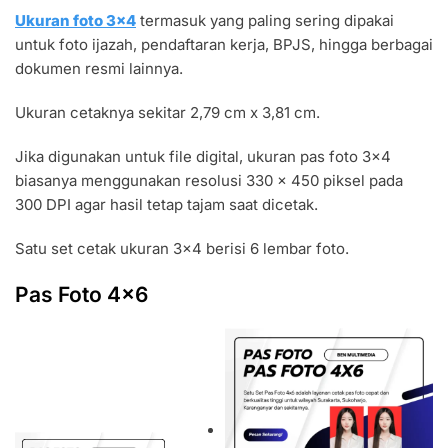
i
Ukuran foto 3×4
termasuk yang paling sering dipakai
t
untuk foto ijazah, pendaftaran kerja, BPJS, hingga berbagai
a
dokumen resmi lainnya.
s
Ukuran cetaknya sekitar 2,79 cm x 3,81 cm.
S
a
Jika digunakan untuk file digital, ukuran pas foto 3×4
t
biasanya menggunakan resolusi 330 x 450 piksel pada
u
300 DPI agar hasil tetap tajam saat dicetak.
S
e
Satu set cetak ukuran 3×4 berisi 6 lembar foto.
t
P
Pas Foto 4×6
a
s
F
o
t
o