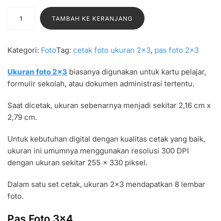
K
TAMBAH KE KERANJANG
u
a
n
Kategori:
Foto
Tag:
cetak foto ukuran 2×3
, 
pas foto 2×3
t
i
Ukuran foto 2×3
biasanya digunakan untuk kartu pelajar,
t
formulir sekolah, atau dokumen administrasi tertentu.
a
Saat dicetak, ukuran sebenarnya menjadi sekitar 2,16 cm x
s
2,79 cm.
S
a
Untuk kebutuhan digital dengan kualitas cetak yang baik,
t
ukuran ini umumnya menggunakan resolusi 300 DPI
u
dengan ukuran sekitar 255 x 330 piksel.
S
e
Dalam satu set cetak, ukuran 2×3 mendapatkan 8 lembar
t
foto.
P
a
Pas Foto 3×4