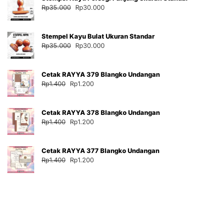
Harga
Harga
Rp
35.000
Rp
30.000
aslinya
saat
adalah:
ini
Stempel Kayu Bulat Ukuran Standar
Rp35.000.
adalah:
Harga
Harga
Rp
35.000
Rp
30.000
Rp30.000.
aslinya
saat
adalah:
ini
Cetak RAYYA 379 Blangko Undangan
Rp35.000.
adalah:
Harga
Harga
Rp
1.400
Rp
1.200
Rp30.000.
aslinya
saat
adalah:
ini
Cetak RAYYA 378 Blangko Undangan
Rp1.400.
adalah:
Harga
Harga
Rp
1.400
Rp
1.200
Rp1.200.
aslinya
saat
adalah:
ini
Cetak RAYYA 377 Blangko Undangan
Rp1.400.
adalah:
Harga
Harga
Rp
1.400
Rp
1.200
Rp1.200.
aslinya
saat
adalah:
ini
Rp1.400.
adalah:
Rp1.200.