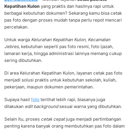
KEPATIHAN
Kepatihan Kulon
yang praktis dan hasilnya rapi untuk
KULON
UNTUK
berbagai kebutuhan dokumen? Sekarang kamu bisa cetak
DOKUMEN
pas foto dengan proses mudah tanpa perlu repot mencari
FORMAL
percetakan.
Untuk warga
Kelurahan Kepatihan Kulon, Kecamatan
Jebres
, kebutuhan seperti pas foto resmi, foto ijazah,
lamaran kerja, hingga administrasi lainnya memang cukup
sering dibutuhkan.
Di area Kelurahan Kepatihan Kulon, layanan cetak pas foto
menjadi solusi praktis untuk kebutuhan sekolah, kuliah,
pekerjaan, maupun dokumen pemerintahan.
Supaya hasil
foto
terlihat lebih rapi, biasanya juga
dilakukan
edit background
sesuai warna yang dibutuhkan.
Selain itu, proses
cetak cepat
juga menjadi pertimbangan
penting karena banyak orang membutuhkan pas foto dalam