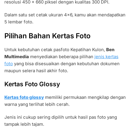
resolusi 450 x 660 piksel dengan kualitas 300 DPI.
u
S
Dalam satu set cetak ukuran 4×6, kamu akan mendapatkan
e
5 lembar foto.
t
P
Pilihan Bahan Kertas Foto
a
s
Untuk kebutuhan cetak pasfoto Kepatihan Kulon,
Ben
F
Multimedia
menyediakan beberapa pilihan
jenis kertas
o
foto
yang bisa disesuaikan dengan kebutuhan dokumen
t
maupun selera hasil akhir foto.
o
4
Kertas Foto Glossy
×
6
Kertas foto glossy
memiliki permukaan mengkilap dengan
warna yang terlihat lebih cerah.
Jenis ini cukup sering dipilih untuk hasil pas foto yang
tampak lebih tajam.