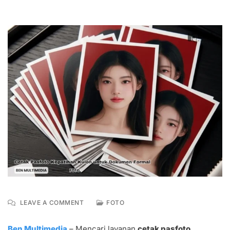
ON
LEAVE A COMMENT
FOTO
CETAK
PASFOTO
Ben Multimedia
– Mencari layanan
cetak pasfoto