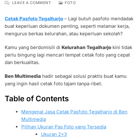
ON
LEAVE A COMMENT
FOTO
LAYANAN
CETAK
Cetak Pasfoto Tegalharjo
– Lagi butuh pasfoto mendadak
PASFOTO
buat keperluan dokumen penting, seperti melamar kerja,
TEGALHARJO
CEPAT
mengurus berkas kelurahan, atau keperluan sekolah?
DENGAN
HASIL
Kamu yang berdomisili di
Kelurahan Tegalharjo
kini tidak
TAJAM
perlu bingung lagi mencari tempat cetak foto yang cepat
dan berkualitas.
Ben Multimedia
hadir sebagai solusi praktis buat kamu
yang ingin hasil cetak foto tajam tanpa ribet.
Table of Contents
Mengenal Jasa Cetak Pasfoto Tegalharjo di Ben
Multimedia
Pilihan Ukuran Pas Foto yang Tersedia
Ukuran 2×3