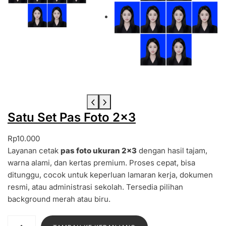
Satu Set Pas Foto 2×3
Rp
10.000
Layanan cetak
pas foto ukuran 2×3
dengan hasil tajam,
warna alami, dan kertas premium. Proses cepat, bisa
ditunggu, cocok untuk keperluan lamaran kerja, dokumen
resmi, atau administrasi sekolah. Tersedia pilihan
background merah atau biru.
K