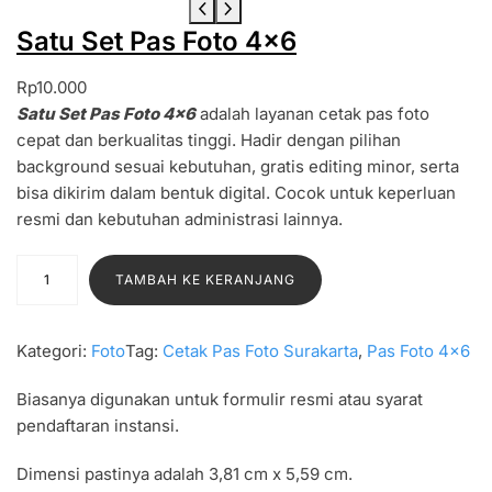
Satu Set Pas Foto 4×6
Rp
10.000
Satu Set Pas Foto 4×6
adalah layanan cetak pas foto
cepat dan berkualitas tinggi. Hadir dengan pilihan
background sesuai kebutuhan, gratis editing minor, serta
bisa dikirim dalam bentuk digital. Cocok untuk keperluan
resmi dan kebutuhan administrasi lainnya.
K
TAMBAH KE KERANJANG
u
a
n
Kategori:
Foto
Tag:
Cetak Pas Foto Surakarta
, 
Pas Foto 4×6
t
i
Biasanya digunakan untuk formulir resmi atau syarat
t
pendaftaran instansi.
a
Dimensi pastinya adalah 3,81 cm x 5,59 cm.
s