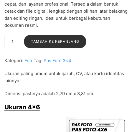
cepat, dan layanan profesional. Tersedia dalam bentuk
cetak dan file digital, lengkap dengan pilihan latar belakang
dan editing ringan. Ideal untuk berbagai kebutuhan
dokumen resmi.
K
TAMBAH KE KERANJANG
u
a
n
Kategori:
Foto
Tag:
Pas Foto 3×4
t
i
Ukuran paling umum untuk ijazah, CV, atau kartu identitas
t
lainnya.
a
Dimensi pastinya adalah 2,79 cm x 3,81 cm.
s
S
Ukuran 4×6
a
t
u
S