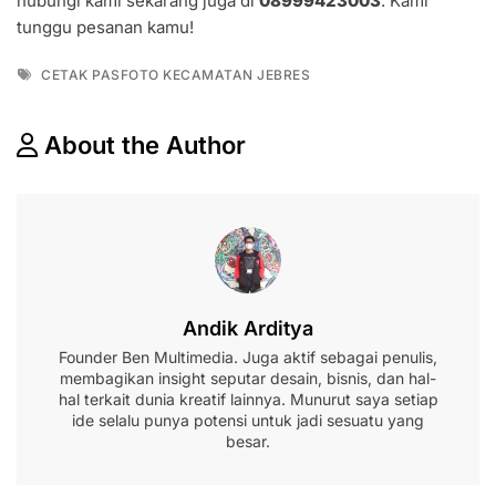
hubungi kami sekarang juga di
08999423003
. Kami
tunggu pesanan kamu!
Tags
CETAK PASFOTO KECAMATAN JEBRES
About the Author
Andik Arditya
Founder Ben Multimedia. Juga aktif sebagai penulis,
membagikan insight seputar desain, bisnis, dan hal-
hal terkait dunia kreatif lainnya. Munurut saya setiap
ide selalu punya potensi untuk jadi sesuatu yang
besar.