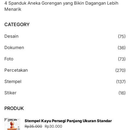
4 Spanduk Aneka Gorengan yang Bikin Dagangan Lebih
Menarik
CATEGORY
Desain
(75)
Dokumen
(36)
Foto
(73)
Percetakan
(270)
Stempel
(137)
Stiker
(16)
PRODUK
Stempel Kayu Persegi Panjang Ukuran Standar
Harga
Harga
Rp
35.000
Rp
30.000