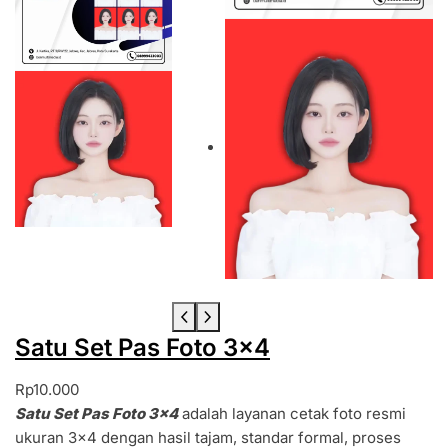
o
t
o
2
×
3
Satu Set Pas Foto 3×4
Rp
10.000
Satu Set Pas Foto 3×4
adalah layanan cetak foto resmi
ukuran 3×4 dengan hasil tajam, standar formal, proses