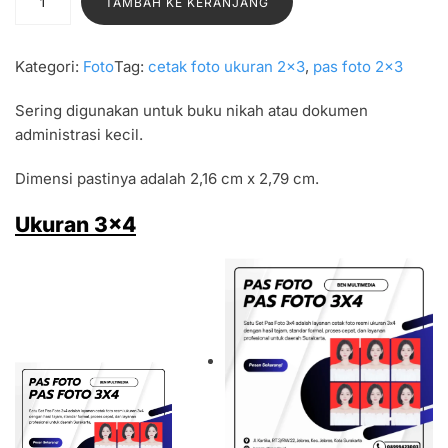
TAMBAH KE KERANJANG
u
a
n
Kategori:
Foto
Tag:
cetak foto ukuran 2×3
, 
pas foto 2×3
t
i
Sering digunakan untuk buku nikah atau dokumen
t
administrasi kecil.
a
Dimensi pastinya adalah 2,16 cm x 2,79 cm.
s
S
Ukuran 3×4
a
t
u
S
e
t
P
a
s
F