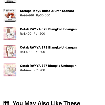
aslinya
saat
adalah:
ini
Stempel Kayu Bulat Ukuran Standar
Rp35.000.
adalah:
Harga
Harga
Rp
35.000
Rp
30.000
Rp30.000.
aslinya
saat
adalah:
ini
Cetak RAYYA 379 Blangko Undangan
Rp35.000.
adalah:
Harga
Harga
Rp
1.400
Rp
1.200
Rp30.000.
aslinya
saat
adalah:
ini
Cetak RAYYA 378 Blangko Undangan
Rp1.400.
adalah:
Harga
Harga
Rp
1.400
Rp
1.200
Rp1.200.
aslinya
saat
adalah:
ini
Cetak RAYYA 377 Blangko Undangan
Rp1.400.
adalah:
Harga
Harga
Rp
1.400
Rp
1.200
Rp1.200.
aslinya
saat
adalah:
ini
Rp1.400.
adalah:
Rp1.200.
You May Also Like These