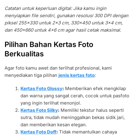
S
Catatan untuk keperluan digital: Jika kamu ingin
a
menyiapkan file sendiri, gunakan resolusi 300 DPI dengan
t
piksel 255×330 untuk 2×3 cm, 330×450 untuk 3×4 cm,
u
dan 450×660 untuk 4×6 cm agar hasil cetak maksimal.
S
e
Pilihan Bahan Kertas Foto
t
Berkualitas
P
a
Agar foto kamu awet dan terlihat profesional, kami
s
menyediakan tiga pilihan
jenis kertas foto
:
F
o
Kertas Foto Glossy
:
Memberikan efek mengkilap
t
dan warna yang sangat cerah, cocok untuk pasfoto
o
yang ingin terlihat menonjol.
4
Kertas Foto
Silky
:
Memiliki tekstur halus seperti
×
sutra, tidak mudah meninggalkan bekas sidik jari,
6
dan memberikan kesan elegan.
Kertas Foto
Doff
:
Tidak memantulkan cahaya