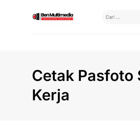
Skip
to
Cari
content
untuk:
Cetak Pasfoto
Kerja