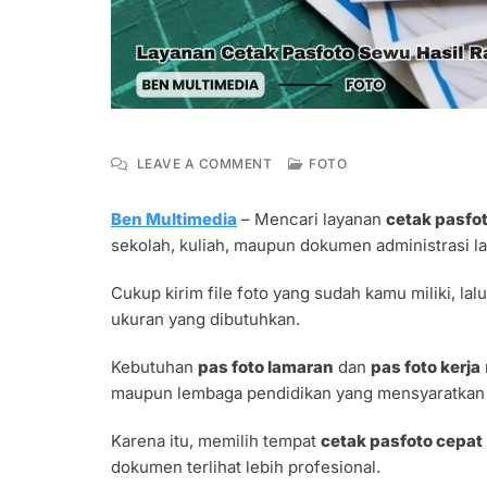
ON
LEAVE A COMMENT
FOTO
CETAK
PASFOTO
Ben Multimedia
– Mencari layanan
cetak pasfo
SEWU
sekolah, kuliah, maupun dokumen administrasi l
HASIL
RAPI
UNTUK
Cukup kirim file foto yang sudah kamu miliki, la
LAMARAN
ukuran yang dibutuhkan.
KERJA
Kebutuhan
pas foto lamaran
dan
pas foto kerja
maupun lembaga pendidikan yang mensyaratkan 
Karena itu, memilih tempat
cetak pasfoto cepat
dokumen terlihat lebih profesional.