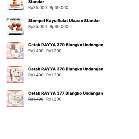
Standar
Harga
Harga
Rp
35.000
Rp
30.000
aslinya
saat
adalah:
ini
Stempel Kayu Bulat Ukuran Standar
Rp35.000.
adalah:
Harga
Harga
Rp
35.000
Rp
30.000
Rp30.000.
aslinya
saat
adalah:
ini
Cetak RAYYA 379 Blangko Undangan
Rp35.000.
adalah:
Harga
Harga
Rp
1.400
Rp
1.200
Rp30.000.
aslinya
saat
adalah:
ini
Cetak RAYYA 378 Blangko Undangan
Rp1.400.
adalah:
Harga
Harga
Rp
1.400
Rp
1.200
Rp1.200.
aslinya
saat
adalah:
ini
Cetak RAYYA 377 Blangko Undangan
Rp1.400.
adalah:
Harga
Harga
Rp
1.400
Rp
1.200
Rp1.200.
aslinya
saat
adalah:
ini
Rp1.400.
adalah:
Rp1.200.