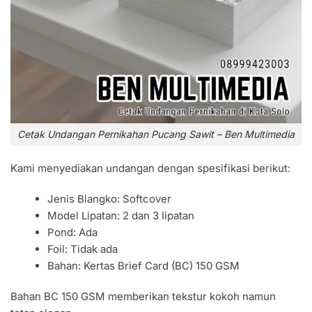
Cetak Undangan Pernikahan Pucang Sawit – Ben Multimedia
Kami menyediakan undangan dengan spesifikasi berikut:
Jenis Blangko: Softcover
Model Lipatan: 2 dan 3 lipatan
Pond: Ada
Foil: Tidak ada
Bahan: Kertas Brief Card (BC) 150 GSM
Bahan BC 150 GSM memberikan tekstur kokoh namun