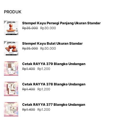
PRODUK
Stempel Kayu Persegi Panjang Ukuran Standar
Harga
Harga
Rp
35.000
Rp
30.000
aslinya
saat
adalah:
ini
Stempel Kayu Bulat Ukuran Standar
Rp35.000.
adalah:
Harga
Harga
Rp
35.000
Rp
30.000
Rp30.000.
aslinya
saat
adalah:
ini
Cetak RAYYA 379 Blangko Undangan
Rp35.000.
adalah:
Harga
Harga
Rp
1.400
Rp
1.200
Rp30.000.
aslinya
saat
adalah:
ini
Cetak RAYYA 378 Blangko Undangan
Rp1.400.
adalah:
Harga
Harga
Rp
1.400
Rp
1.200
Rp1.200.
aslinya
saat
adalah:
ini
Cetak RAYYA 377 Blangko Undangan
Rp1.400.
adalah:
Harga
Harga
Rp
1.400
Rp
1.200
Rp1.200.
aslinya
saat