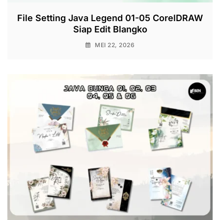
File Setting Java Legend 01-05 CorelDRAW
Siap Edit Blangko
MEI 22, 2026