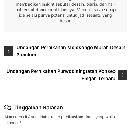
membagikan insight seputar desain, bisnis, dan hal-
hal terkait dunia kreatif lainnya. Munurut saya setiap
ide selalu punya potensi untuk jadi sesuatu yang
besar.
Navigasi
Undangan Pernikahan Mojosongo Murah Desain
Premium
pos
Undangan Pernikahan Purwodiningratan Konsep
Elegan Terbaru
Tinggalkan Balasan
Alamat email Anda tidak akan dipublikasikan.
Ruas yang wajib
ditandai
*