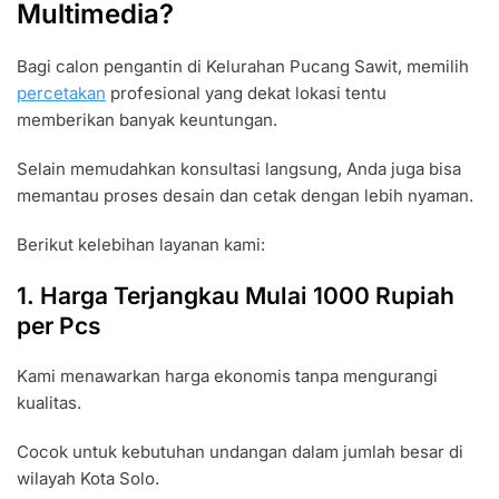
Multimedia?
Bagi calon pengantin di Kelurahan Pucang Sawit, memilih
percetakan
profesional yang dekat lokasi tentu
memberikan banyak keuntungan.
Selain memudahkan konsultasi langsung, Anda juga bisa
memantau proses desain dan cetak dengan lebih nyaman.
Berikut kelebihan layanan kami:
1. Harga Terjangkau Mulai 1000 Rupiah
per Pcs
Kami menawarkan harga ekonomis tanpa mengurangi
kualitas.
Cocok untuk kebutuhan undangan dalam jumlah besar di
wilayah Kota Solo.