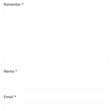
Komentar
*
Nama
*
Email
*