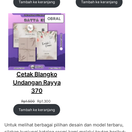
Tambah ke keranjang
Tambah ke keranjang
adalah:
ini
adalah:
ini
Rp1.500.
adalah:
Rp1.500.
adalah:
Rp1.400.
Rp1.400.
PRODUK
OBRAL
DENGAN
DISKON
Cetak Blangko
Undangan Rayya
370
Harga
Harga
Rp
1.500
Rp
1.300
aslinya
saat
Tambah ke keranjang
adalah:
ini
Rp1.500.
adalah:
Rp1.300.
Untuk melihat berbagai pilihan desain dan model terbaru,
silakan kunjungi katalog resmi kami melalui tautan berikut: