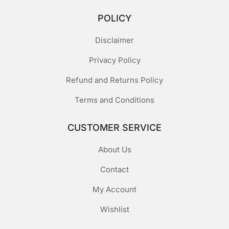
POLICY
Disclaimer
Privacy Policy
Refund and Returns Policy
Terms and Conditions
CUSTOMER SERVICE
About Us
Contact
My Account
Wishlist