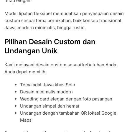
tetap elegan.
Model lipatan fleksibel memudahkan penyesuaian desain
custom sesuai tema pernikahan, baik konsep tradisional
Jawa, modern minimalis, hingga rustic.
Pilihan Desain Custom dan
Undangan Unik
Kami melayani desain custom sesuai kebutuhan Anda.
Anda dapat memilih:
Tema adat Jawa khas Solo
Desain minimalis modern
Wedding card elegan dengan foto pasangan
Undangan simpel dan hemat
Undangan dengan tambahan QR lokasi Google
Maps