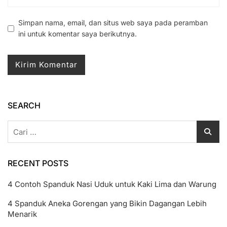
Simpan nama, email, dan situs web saya pada peramban
ini untuk komentar saya berikutnya.
SEARCH
Cari
untuk:
RECENT POSTS
4 Contoh Spanduk Nasi Uduk untuk Kaki Lima dan Warung
4 Spanduk Aneka Gorengan yang Bikin Dagangan Lebih
Menarik