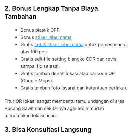
2. Bonus Lengkap Tanpa Biaya
Tambahan
Bonus plastik OPP.
Bonus
stiker label nama
.
Gratis
cetak stiker label nama
untuk pemesanan di
atas 100 pcs.
Gratis edit file setting blangko CDR dan revisi
sampai fix selesai.
Gratis tambah denah lokasi atau barcode QR
(Google Maps).
Gratis tambah foto (syarat dan ketentuan berlaku).
Fitur QR lokasi sangat membantu tamu undangan di area
Pucang Sawit dan sekitarnya agar lebih mudah
menemukan lokasi acara.
3. Bisa Konsultasi Langsung