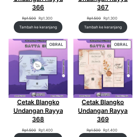
366
367
Harga
Harga
Harga
Harga
Rp
1.500
Rp
1.300
Rp
1.500
Rp
1.300
aslinya
saat
aslinya
saat
Tambah ke keranjang
Tambah ke keranjang
adalah:
ini
adalah:
ini
Rp1.500.
adalah:
Rp1.500.
adalah:
Rp1.300.
Rp1.300.
PRODUK
PRO
OBRAL
OBRAL
DENGAN
DEN
DISKON
DIS
Cetak Blangko
Cetak Blangko
Undangan Rayya
Undangan Rayya
368
369
Harga
Harga
Harga
Harga
Rp
1.500
Rp
1.400
Rp
1.500
Rp
1.400
aslinya
saat
aslinya
saat