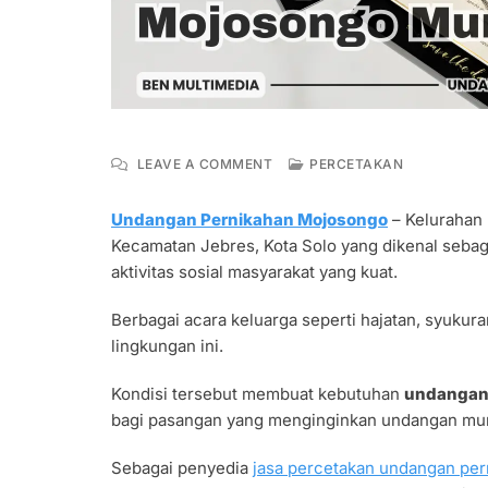
ON
LEAVE A COMMENT
PERCETAKAN
UNDANGAN
PERNIKAHAN
Undangan Pernikahan Mojosongo
– Kelurahan
MOJOSONGO
Kecamatan Jebres, Kota Solo yang dikenal sebaga
MURAH
DESAIN
aktivitas sosial masyarakat yang kuat.
PREMIUM
Berbagai acara keluarga seperti hajatan, syukur
lingkungan ini.
Kondisi tersebut membuat kebutuhan
undangan
bagi pasangan yang menginginkan undangan mur
Sebagai penyedia
jasa percetakan undangan per