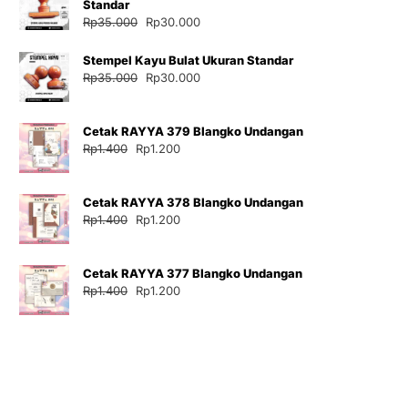
Standar
Harga
Harga
Rp
35.000
Rp
30.000
aslinya
saat
adalah:
ini
Stempel Kayu Bulat Ukuran Standar
Rp35.000.
adalah:
Harga
Harga
Rp
35.000
Rp
30.000
Rp30.000.
aslinya
saat
adalah:
ini
Cetak RAYYA 379 Blangko Undangan
Rp35.000.
adalah:
Harga
Harga
Rp
1.400
Rp
1.200
Rp30.000.
aslinya
saat
adalah:
ini
Cetak RAYYA 378 Blangko Undangan
Rp1.400.
adalah:
Harga
Harga
Rp
1.400
Rp
1.200
Rp1.200.
aslinya
saat
adalah:
ini
Cetak RAYYA 377 Blangko Undangan
Rp1.400.
adalah:
Harga
Harga
Rp
1.400
Rp
1.200
Rp1.200.
aslinya
saat
adalah:
ini
Rp1.400.
adalah:
Rp1.200.