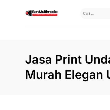
Skip
to
Cari
content
untuk:
Jasa Print Un
Murah Elegan 