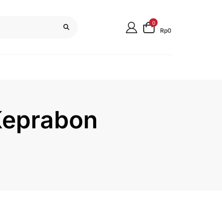
0
Rp0
Keprabon