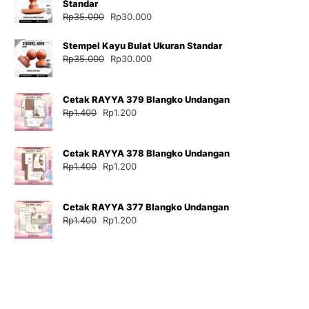
Standar
Harga
Harga
Rp
35.000
Rp
30.000
aslinya
saat
adalah:
ini
Stempel Kayu Bulat Ukuran Standar
Rp35.000.
adalah:
Harga
Harga
Rp
35.000
Rp
30.000
Rp30.000.
aslinya
saat
adalah:
ini
Cetak RAYYA 379 Blangko Undangan
Rp35.000.
adalah:
Harga
Harga
Rp
1.400
Rp
1.200
Rp30.000.
aslinya
saat
adalah:
ini
Cetak RAYYA 378 Blangko Undangan
Rp1.400.
adalah:
Harga
Harga
Rp
1.400
Rp
1.200
Rp1.200.
aslinya
saat
adalah:
ini
Cetak RAYYA 377 Blangko Undangan
Rp1.400.
adalah:
Harga
Harga
Rp
1.400
Rp
1.200
Rp1.200.
aslinya
saat
adalah:
ini
Rp1.400.
adalah:
Rp1.200.