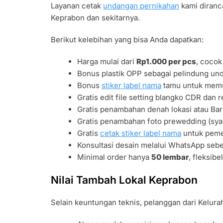
Layanan cetak
undangan pernikahan
kami diranc
Keprabon dan sekitarnya.
Berikut kelebihan yang bisa Anda dapatkan:
Harga mulai dari
Rp1.000 per pcs
, coco
Bonus plastik OPP sebagai pelindung unda
Bonus
stiker label nama
tamu untuk memu
Gratis edit file setting blangko CDR dan r
Gratis penambahan denah lokasi atau B
Gratis penambahan foto prewedding (syar
Gratis
cetak stiker label nama
untuk pemes
Konsultasi desain melalui WhatsApp se
Minimal order hanya
50 lembar
, fleksibe
Nilai Tambah Lokal Keprabon
Selain keuntungan teknis, pelanggan dari Kelur