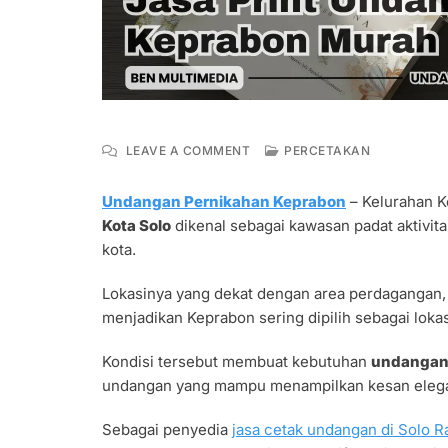
ON
LEAVE A COMMENT
PERCETAKAN
JASA
PRINT
Undangan Pernikahan Keprabon
– Kelurahan K
UNDANGAN
Kota Solo
dikenal sebagai kawasan padat aktivita
PERNIKAHAN
KEPRABON
kota.
MURAH
ELEGAN
Lokasinya yang dekat dengan area perdagangan, 
UNIK
menjadikan Keprabon sering dipilih sebagai loka
Kondisi tersebut membuat kebutuhan
undangan
undangan yang mampu menampilkan kesan elega
Sebagai penyedia
jasa cetak undangan di Solo R