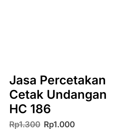
Jasa Percetakan
Cetak Undangan
HC 186
Harga
Harga
Rp
1.300
Rp
1.000