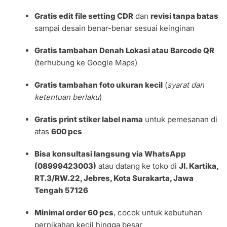
Gratis edit file setting CDR
dan
revisi tanpa batas
sampai desain benar-benar sesuai keinginan
Gratis tambahan Denah Lokasi atau Barcode QR
(terhubung ke Google Maps)
Gratis tambahan foto ukuran kecil
(
syarat dan
ketentuan berlaku
)
Gratis print stiker label nama
untuk pemesanan di
atas
600 pcs
Bisa konsultasi langsung via WhatsApp
(08999423003)
atau datang ke toko di
Jl. Kartika,
RT.3/RW.22, Jebres, Kota Surakarta, Jawa
Tengah 57126
Minimal order 60 pcs
, cocok untuk kebutuhan
pernikahan kecil hingga besar