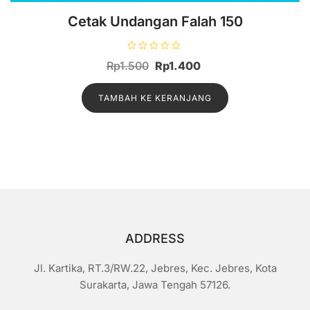
Cetak Undangan Falah 150
D
Harga
Harga
Rp
1.500
Rp
1.400
i
n
aslinya
saat
i
l
TAMBAH KE KERANJANG
adalah:
ini
a
i
Rp1.500.
adalah:
0
d
Rp1.400.
a
r
i
5
ADDRESS
Jl. Kartika, RT.3/RW.22, Jebres, Kec. Jebres, Kota
Surakarta, Jawa Tengah 57126.