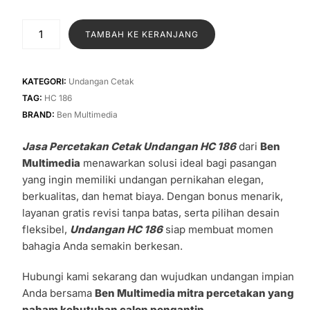
aslinya
saat
adalah:
ini
Kuantitas
TAMBAH KE KERANJANG
Rp1.300.
adalah:
Jasa
Percetakan
Rp1.000.
Cetak
KATEGORI:
Undangan Cetak
Undangan
TAG:
HC 186
HC
BRAND:
Ben Multimedia
186
Jasa Percetakan Cetak Undangan HC 186
dari
Ben
Multimedia
menawarkan solusi ideal bagi pasangan
yang ingin memiliki undangan pernikahan elegan,
berkualitas, dan hemat biaya. Dengan bonus menarik,
layanan gratis revisi tanpa batas, serta pilihan desain
fleksibel,
Undangan HC 186
siap membuat momen
bahagia Anda semakin berkesan.
Hubungi kami sekarang dan wujudkan undangan impian
Anda bersama
Ben Multimedia mitra percetakan yang
paham kebutuhan calon pengantin.