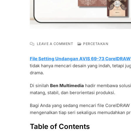
ON
LEAVE A COMMENT
PERCETAKAN
FILE
SETTING
File Setting Undangan AVIS 69-73 CorelDRAW
UNDANGAN
tidak hanya mencari desain yang indah, tetapi jug
AVIS
69-
drama.
73
FORMAT
Di sinilah
Ben Multimedia
hadir membawa solus
CORELDRAW
matang, stabil, dan berorientasi produksi.
LENGKAP
Bagi Anda yang sedang mencari file CorelDRAW u
mengenalkan tiap seri sekaligus memudahkan pr
Table of Contents