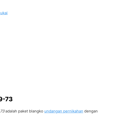
ukai
69-73
 73
adalah paket blangko
undangan pernikahan
dengan