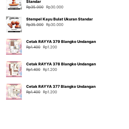
Standar
Harga
Harga
Rp
35.000
Rp
30.000
aslinya
saat
adalah:
ini
Stempel Kayu Bulat Ukuran Standar
Rp35.000.
adalah:
Harga
Harga
Rp
35.000
Rp
30.000
Rp30.000.
aslinya
saat
adalah:
ini
Cetak RAYYA 379 Blangko Undangan
Rp35.000.
adalah:
Harga
Harga
Rp
1.400
Rp
1.200
Rp30.000.
aslinya
saat
adalah:
ini
Cetak RAYYA 378 Blangko Undangan
Rp1.400.
adalah:
Harga
Harga
Rp
1.400
Rp
1.200
Rp1.200.
aslinya
saat
adalah:
ini
Cetak RAYYA 377 Blangko Undangan
Rp1.400.
adalah:
Harga
Harga
Rp
1.400
Rp
1.200
Rp1.200.
aslinya
saat
adalah:
ini
Rp1.400.
adalah:
Rp1.200.