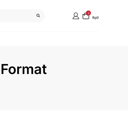
0
Rp0
 Format