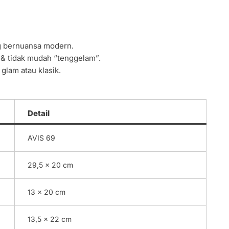
g bernuansa modern.
& tidak mudah “tenggelam”.
glam atau klasik.
Detail
AVIS 69
29,5 x 20 cm
13 x 20 cm
13,5 x 22 cm