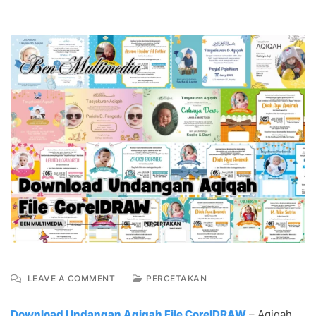
ON
LEAVE A COMMENT
PERCETAKAN
DOWNLOAD
UNDANGAN
Download Undangan Aqiqah File CorelDRAW
– Aqiqah