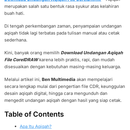
AQIQAH
merupakan salah satu bentuk rasa syukur atas kelahiran
FILE
CORELDRAW
buah hati.
70
DESAIN
Di tengah perkembangan zaman, penyampaian undangan
TERBAIK
aqiqah tidak lagi terbatas pada tulisan manual atau cetak
sederhana.
Kini, banyak orang memilih
Download Undangan Aqiqah
File CorelDRAW
karena lebih praktis, rapi, dan mudah
disesuaikan dengan kebutuhan masing-masing keluarga.
Melalui artikel ini,
Ben Multimedia
akan mempelajari
secara lengkap mulai dari pengertian file CDR, keunggulan
desain aqiqah digital, hingga cara mengunduh dan
mengedit undangan aqiqah dengan hasil yang siap cetak.
Table of Contents
Apa Itu Aqiqah?