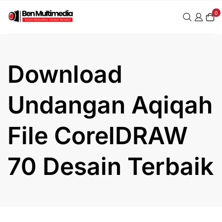
Skip
0
to
content
Download
Undangan Aqiqah
File CorelDRAW
70 Desain Terbaik