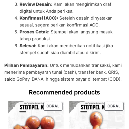
Review Desain:
Kami akan mengirimkan draf
digital untuk Anda periksa.
Konfirmasi (ACC):
Setelah desain dinyatakan
sesuai, segera berikan konfirmasi ACC.
Proses Cetak:
Stempel akan langsung masuk
tahap produksi.
Selesai:
Kami akan memberikan notifikasi jika
stempel sudah siap diambil atau dikirim.
Pilihan Pembayaran:
Untuk memudahkan transaksi, kami
menerima pembayaran tunai (cash), transfer bank, QRIS,
saldo GoPay, DANA, hingga sistem bayar di tempat (COD).
Recommended products
PRODUK
PRO
OBRAL
OBRAL
DENGAN
DEN
DISKON
DIS