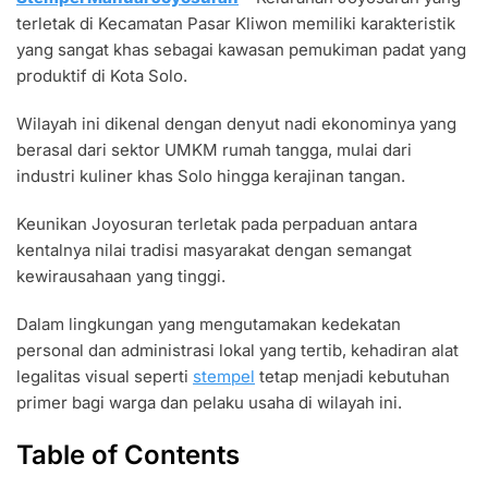
MANUAL
terletak di Kecamatan Pasar Kliwon memiliki karakteristik
JOYOSURAN
CAP
yang sangat khas sebagai kawasan pemukiman padat yang
TAJAM
produktif di Kota Solo.
DAN
AWET
Wilayah ini dikenal dengan denyut nadi ekonominya yang
berasal dari sektor UMKM rumah tangga, mulai dari
industri kuliner khas Solo hingga kerajinan tangan.
Keunikan Joyosuran terletak pada perpaduan antara
kentalnya nilai tradisi masyarakat dengan semangat
kewirausahaan yang tinggi.
Dalam lingkungan yang mengutamakan kedekatan
personal dan administrasi lokal yang tertib, kehadiran alat
legalitas visual seperti
stempel
tetap menjadi kebutuhan
primer bagi warga dan pelaku usaha di wilayah ini.
Table of Contents