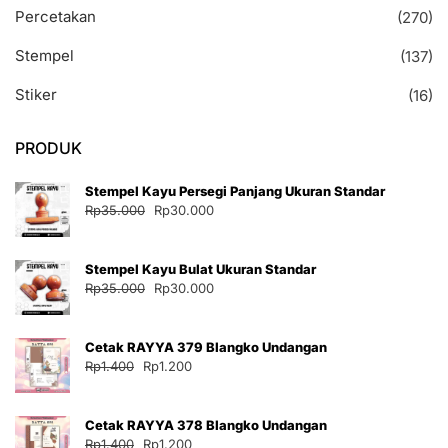
Percetakan
(270)
Stempel
(137)
Stiker
(16)
PRODUK
Stempel Kayu Persegi Panjang Ukuran Standar
Harga
Harga
Rp
35.000
Rp
30.000
aslinya
saat
adalah:
ini
Stempel Kayu Bulat Ukuran Standar
Rp35.000.
adalah:
Harga
Harga
Rp
35.000
Rp
30.000
Rp30.000.
aslinya
saat
adalah:
ini
Cetak RAYYA 379 Blangko Undangan
Rp35.000.
adalah:
Harga
Harga
Rp
1.400
Rp
1.200
Rp30.000.
aslinya
saat
adalah:
ini
Cetak RAYYA 378 Blangko Undangan
Rp1.400.
adalah:
Harga
Harga
Rp
1.400
Rp
1.200
Rp1.200.