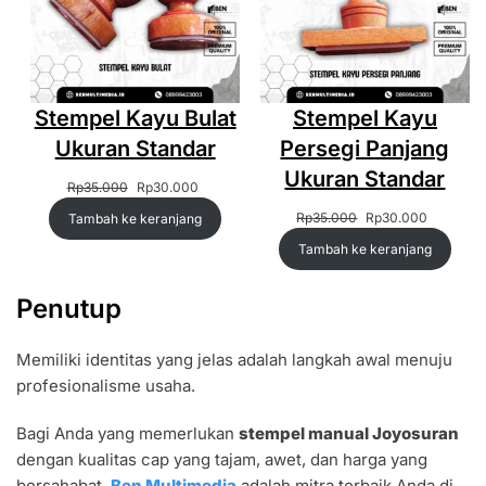
Stempel Kayu Bulat
Stempel Kayu
Ukuran Standar
Persegi Panjang
Ukuran Standar
Harga
Harga
Rp
35.000
Rp
30.000
aslinya
saat
Harga
Harga
Rp
35.000
Rp
30.000
Tambah ke keranjang
adalah:
ini
aslinya
saat
Rp35.000.
adalah:
Tambah ke keranjang
adalah:
ini
Rp30.000.
Rp35.000.
adalah:
Rp30.00
Penutup
Memiliki identitas yang jelas adalah langkah awal menuju
profesionalisme usaha.
Bagi Anda yang memerlukan
stempel manual Joyosuran
dengan kualitas cap yang tajam, awet, dan harga yang
bersahabat,
Ben Multimedia
adalah mitra terbaik Anda di