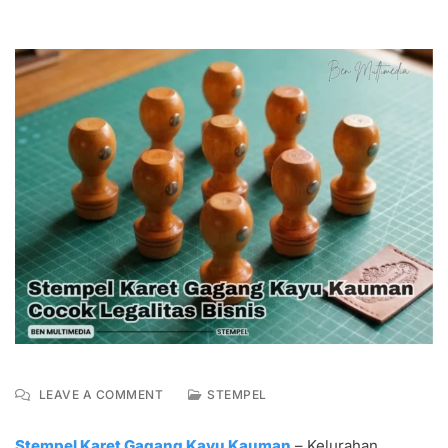
ON
LEAVE A COMMENT
STEMPEL
STEMPEL
KARET
Stempel Karet Gagang Kayu Kauman
– Kelurahan