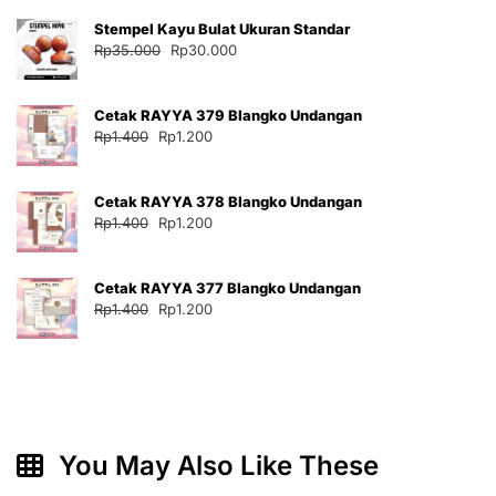
adalah:
ini
Stempel Kayu Bulat Ukuran Standar
Rp35.000.
adalah:
Harga
Harga
Rp
35.000
Rp
30.000
Rp30.000.
aslinya
saat
adalah:
ini
Cetak RAYYA 379 Blangko Undangan
Rp35.000.
adalah:
Harga
Harga
Rp
1.400
Rp
1.200
Rp30.000.
aslinya
saat
adalah:
ini
Cetak RAYYA 378 Blangko Undangan
Rp1.400.
adalah:
Harga
Harga
Rp
1.400
Rp
1.200
Rp1.200.
aslinya
saat
adalah:
ini
Cetak RAYYA 377 Blangko Undangan
Rp1.400.
adalah:
Harga
Harga
Rp
1.400
Rp
1.200
Rp1.200.
aslinya
saat
adalah:
ini
Rp1.400.
adalah:
Rp1.200.
You May Also Like These