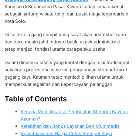
GAGANG
Kauman di Kecamatan Pasar Kliwon sudah lama dikenal
KAYU
KAUMAN
sebagai jantung wisata religi dan pusat niaga legendaris di
COCOK
Kota Solo.
LEGALITAS
BISNIS
Di sela-sela gang sempit yang sarat akan arsitektur kuno
dan deru mesin jahit industri batik, aspek administrasi
tetap menjadi fondasi utama para pelaku usaha.
Dalam dinamika bisnis yang kental dengan nilai tradisional
sekaligus profesionalisme ini, penggunaan stempel karet
gagang kayu Kauman tetap menjadi pilihan utama untuk
memperkuat legalitas dan kepercayaan pelanggan.
Table of Contents
Kenapa Memilih Jasa Pembuatan Stempel Kayu di
Kauman?
Kelebihan dan Bonus Layanan Ben Multimedia
Spesifikasi dan Harga Cetak Stempel Kayu