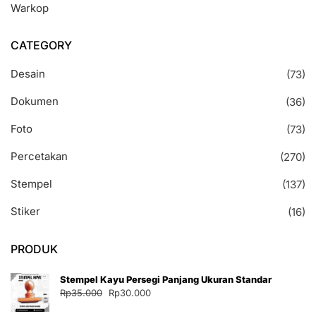
Warkop
CATEGORY
Desain
(73)
Dokumen
(36)
Foto
(73)
Percetakan
(270)
Stempel
(137)
Stiker
(16)
PRODUK
Stempel Kayu Persegi Panjang Ukuran Standar
Harga
Harga
Rp
35.000
Rp
30.000
aslinya
saat