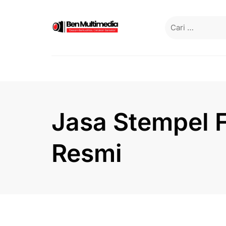
Skip
to
Cari
content
untuk:
Jasa Stempel F
Resmi