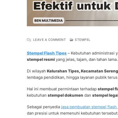
ON
LEAVE A COMMENT
STEMPEL
JASA
STEMPEL
Stempel Flash Tipes
– Kebutuhan administrasi 
FLASH
stempel resmi
yang jelas, tajam, dan tahan lama.
TIPES
EFEKTIF
UNTUK
Di wilayah
Kelurahan Tipes, Kecamatan Sereng
DOKUMEN
lembaga pendidikan, hingga layanan publik teru
RESMI
Hal ini membuat permintaan terhadap
stempel f
kebutuhan
stempel dokumen
dan
stempel lega
Sebagai penyedia
jasa pembuatan stempel flash 
dan presisi untuk memenuhi kebutuhan tersebut