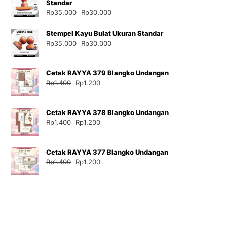
Standar
Harga
Harga
Rp
35.000
Rp
30.000
aslinya
saat
adalah:
ini
Stempel Kayu Bulat Ukuran Standar
Rp35.000.
adalah:
Harga
Harga
Rp
35.000
Rp
30.000
Rp30.000.
aslinya
saat
adalah:
ini
Cetak RAYYA 379 Blangko Undangan
Rp35.000.
adalah:
Harga
Harga
Rp
1.400
Rp
1.200
Rp30.000.
aslinya
saat
adalah:
ini
Cetak RAYYA 378 Blangko Undangan
Rp1.400.
adalah:
Harga
Harga
Rp
1.400
Rp
1.200
Rp1.200.
aslinya
saat
adalah:
ini
Cetak RAYYA 377 Blangko Undangan
Rp1.400.
adalah:
Harga
Harga
Rp
1.400
Rp
1.200
Rp1.200.
aslinya
saat
adalah:
ini
Rp1.400.
adalah:
Rp1.200.