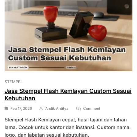
STEMPEL
Jasa Stempel Flash Kemlayan Custom Sesuai
Kebutuhan
On
Feb 17, 2026
Andik Arditya
Comment
Jasa
Stempel Flash Kemlayan cepat, hasil tajam dan tahan
Stempel
Flash
lama. Cocok untuk kantor dan instansi. Custom nama,
Kemlayan
logo, dan jabatan sesuai kebutuhan.