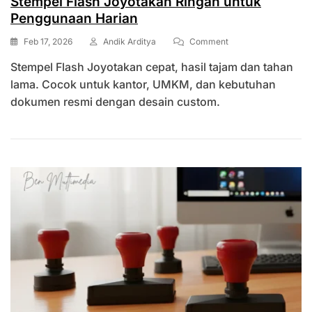
Stempel Flash Joyotakan Ringan untuk
Penggunaan Harian
On
Feb 17, 2026
Andik Arditya
Comment
Stempel
Stempel Flash Joyotakan cepat, hasil tajam dan tahan
Flash
Joyotakan
lama. Cocok untuk kantor, UMKM, dan kebutuhan
Ringan
dokumen resmi dengan desain custom.
Untuk
Penggunaan
Harian