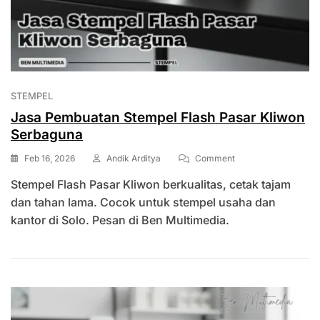
STEMPEL
Jasa Pembuatan Stempel Flash Pasar Kliwon
Serbaguna
On
Feb 16, 2026
Andik Arditya
Comment
Jasa
Stempel Flash Pasar Kliwon berkualitas, cetak tajam
Pembuatan
Stempel
dan tahan lama. Cocok untuk stempel usaha dan
Flash
kantor di Solo. Pesan di Ben Multimedia.
Pasar
Kliwon
Serbaguna