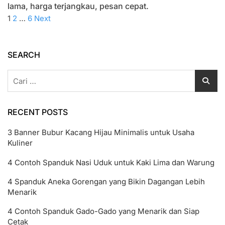
Efisien
lama, harga terjangkau, pesan cepat.
Untuk
Paginasi
Page
Page
Page
Next
1
2
…
6
Next
Kebutuhan
page
Dokumen
pos
SEARCH
Cari
untuk:
RECENT POSTS
3 Banner Bubur Kacang Hijau Minimalis untuk Usaha
Kuliner
4 Contoh Spanduk Nasi Uduk untuk Kaki Lima dan Warung
4 Spanduk Aneka Gorengan yang Bikin Dagangan Lebih
Menarik
4 Contoh Spanduk Gado-Gado yang Menarik dan Siap
Cetak