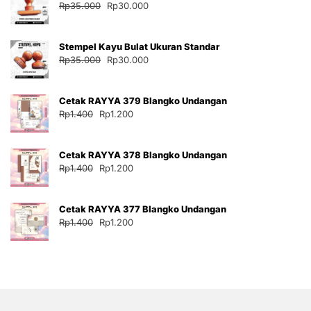
Harga
Harga
Rp
35.000
Rp
30.000
aslinya
saat
adalah:
ini
Stempel Kayu Bulat Ukuran Standar
Rp35.000.
adalah:
Harga
Harga
Rp
35.000
Rp
30.000
Rp30.000.
aslinya
saat
adalah:
ini
Cetak RAYYA 379 Blangko Undangan
Rp35.000.
adalah:
Harga
Harga
Rp
1.400
Rp
1.200
Rp30.000.
aslinya
saat
adalah:
ini
Cetak RAYYA 378 Blangko Undangan
Rp1.400.
adalah:
Harga
Harga
Rp
1.400
Rp
1.200
Rp1.200.
aslinya
saat
adalah:
ini
Cetak RAYYA 377 Blangko Undangan
Rp1.400.
adalah:
Harga
Harga
Rp
1.400
Rp
1.200
Rp1.200.
aslinya
saat
adalah:
ini
Rp1.400.
adalah:
Rp1.200.