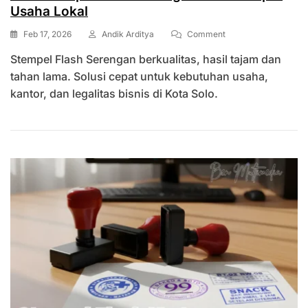
Usaha Lokal
On
Feb 17, 2026
Andik Arditya
Comment
Jasa
Stempel Flash Serengan berkualitas, hasil tajam dan
Stempel
Flash
tahan lama. Solusi cepat untuk kebutuhan usaha,
Serengan
kantor, dan legalitas bisnis di Kota Solo.
Pilihan
Tepat
Usaha
Lokal