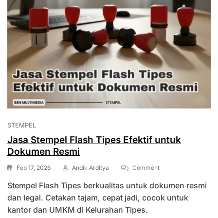
STEMPEL
Jasa Stempel Flash Tipes Efektif untuk
Dokumen Resmi
On
Feb 17, 2026
Andik Arditya
Comment
Jasa
Stempel Flash Tipes berkualitas untuk dokumen resmi
Stempel
Flash
dan legal. Cetakan tajam, cepat jadi, cocok untuk
Tipes
kantor dan UMKM di Kelurahan Tipes.
Efektif