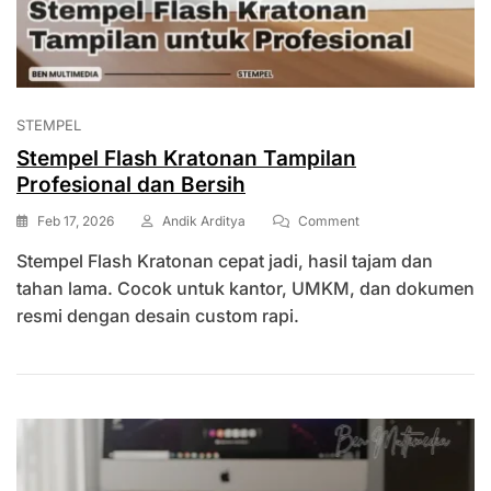
STEMPEL
Stempel Flash Kratonan Tampilan
Profesional dan Bersih
On
Feb 17, 2026
Andik Arditya
Comment
Stempel
Stempel Flash Kratonan cepat jadi, hasil tajam dan
Flash
Kratonan
tahan lama. Cocok untuk kantor, UMKM, dan dokumen
Tampilan
resmi dengan desain custom rapi.
Profesional
Dan
Bersih