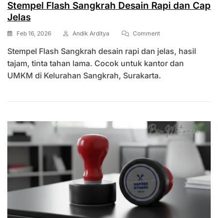
Stempel Flash Sangkrah Desain Rapi dan Cap
Jelas
On
Feb 16, 2026
Andik Arditya
Comment
Stempel
Stempel Flash Sangkrah desain rapi dan jelas, hasil
Flash
Sangkrah
tajam, tinta tahan lama. Cocok untuk kantor dan
Desain
UMKM di Kelurahan Sangkrah, Surakarta.
Rapi
Dan
Cap
Jelas