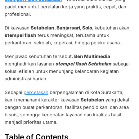
SETABELAN
padat menuntut peralatan kerja yang praktis, cepat, dan
PRAKTIS
UNTUK
profesional.
KEGIATAN
PERKANTORAN
Di kawasan
Setabelan, Banjarsari, Solo
, kebutuhan akan
stempel flash
terus meningkat, terutama untuk
perkantoran, sekolah, koperasi, hingga pelaku usaha.
Menjawab kebutuhan tersebut,
Ben Multimedia
menghadirkan layanan
stempel flash Setabelan
sebagai
solusi efisien untuk menunjang kelancaran kegiatan
administrasi harian.
Sebagai
percetakan
berpengalaman di Kota Surakarta,
kami memahami karakter kawasan
Setabelan
yang dekat
dengan pusat perkantoran, fasilitas pendidikan, dan area
bisnis, sehingga kecepatan layanan dan kualitas hasil
menjadi prioritas utama.
Table of Contents