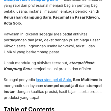
STEMPEL
yang rapi dan profesional menjadi bagian penting bagi
FLASH
KAMPUNG
pelaku usaha, instansi, maupun lembaga pendidikan di
BARU
Kelurahan Kampung Baru, Kecamatan Pasar Kliwon,
CEPAT
Kota Solo
.
JADI
Kawasan ini dikenal sebagai area padat aktivitas
perdagangan dan jasa, dekat dengan pusat niaga Pasar
Kliwon serta lingkungan usaha konveksi, tekstil, dan
UMKM yang berkembang pesat.
Untuk mendukung aktivitas tersebut,
stempel flash
Kampung Baru
menjadi solusi praktis dan efisien.
Sebagai penyedia
jasa stempel di Solo
,
Ben Multimedia
menghadirkan layanan
stempel cepat jadi
dan
stempel
instan
dengan kualitas presisi, hasil tajam, serta proses
produksi yang cepat.
Table of Contents