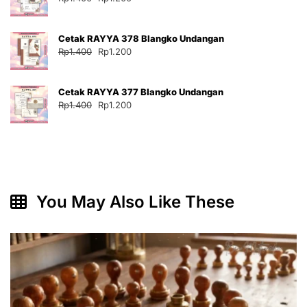
aslinya
saat
adalah:
ini
Cetak RAYYA 378 Blangko Undangan
Rp1.400.
adalah:
Harga
Harga
Rp
1.400
Rp
1.200
Rp1.200.
aslinya
saat
adalah:
ini
Cetak RAYYA 377 Blangko Undangan
Rp1.400.
adalah:
Harga
Harga
Rp
1.400
Rp
1.200
Rp1.200.
aslinya
saat
adalah:
ini
Rp1.400.
adalah:
Rp1.200.
You May Also Like These