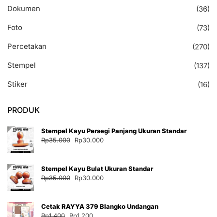
Dokumen
(36)
Foto
(73)
Percetakan
(270)
Stempel
(137)
Stiker
(16)
PRODUK
Stempel Kayu Persegi Panjang Ukuran Standar
Harga
Harga
Rp
35.000
Rp
30.000
aslinya
saat
adalah:
ini
Stempel Kayu Bulat Ukuran Standar
Rp35.000.
adalah:
Harga
Harga
Rp
35.000
Rp
30.000
Rp30.000.
aslinya
saat
adalah:
ini
Cetak RAYYA 379 Blangko Undangan
Rp35.000.
adalah:
Harga
Harga
Rp
1.400
Rp
1.200
Rp30.000.