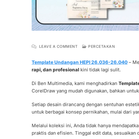
ON
LEAVE A COMMENT
PERCETAKAN
TEMPLATE
UNDANGAN
Template Undangan HEPI 26.036-26.040
– Me
HEPI
rapi, dan profesional
kini tidak lagi sulit.
26.036-
26.040
FORMAT
Di Ben Multimedia, kami menghadirkan
Templat
CDR
CorelDraw yang mudah digunakan, bahkan untuk
SIAP
EDIT
Setiap desain dirancang dengan sentuhan estet
untuk berbagai konsep pernikahan, mulai dari ya
Melalui koleksi ini, Anda tidak hanya mendapatka
praktis dan efisien. Tinggal edit data, sesuaikan 