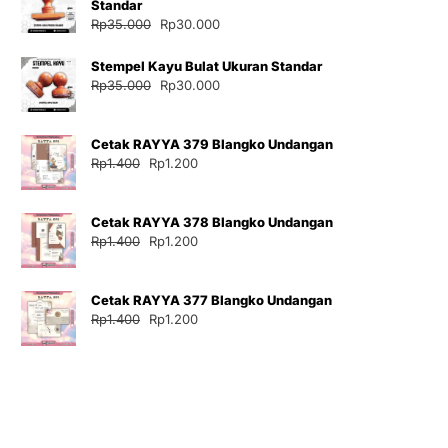
Standar
Harga
Harga
Rp
35.000
Rp
30.000
aslinya
saat
adalah:
ini
Stempel Kayu Bulat Ukuran Standar
Rp35.000.
adalah:
Harga
Harga
Rp
35.000
Rp
30.000
Rp30.000.
aslinya
saat
adalah:
ini
Cetak RAYYA 379 Blangko Undangan
Rp35.000.
adalah:
Harga
Harga
Rp
1.400
Rp
1.200
Rp30.000.
aslinya
saat
adalah:
ini
Cetak RAYYA 378 Blangko Undangan
Rp1.400.
adalah:
Harga
Harga
Rp
1.400
Rp
1.200
Rp1.200.
aslinya
saat
adalah:
ini
Cetak RAYYA 377 Blangko Undangan
Rp1.400.
adalah:
Harga
Harga
Rp
1.400
Rp
1.200
Rp1.200.
aslinya
saat
adalah:
ini
Rp1.400.
adalah:
Rp1.200.