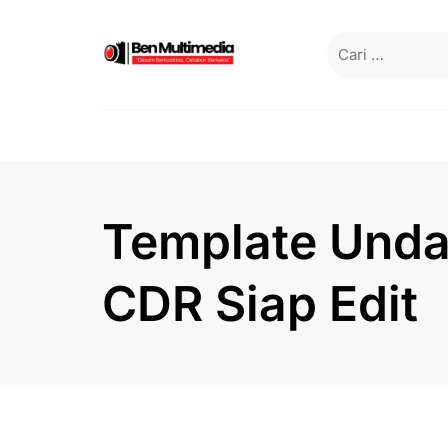
Skip
to
Cari
content
untuk:
Template Unda
CDR Siap Edit