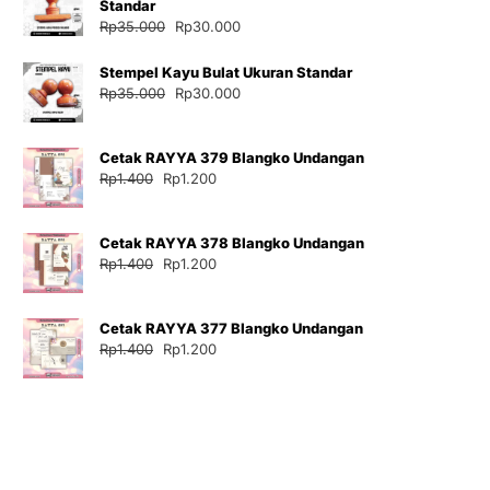
Standar
Harga
Harga
Rp
35.000
Rp
30.000
aslinya
saat
adalah:
ini
Stempel Kayu Bulat Ukuran Standar
Rp35.000.
adalah:
Harga
Harga
Rp
35.000
Rp
30.000
Rp30.000.
aslinya
saat
adalah:
ini
Cetak RAYYA 379 Blangko Undangan
Rp35.000.
adalah:
Harga
Harga
Rp
1.400
Rp
1.200
Rp30.000.
aslinya
saat
adalah:
ini
Cetak RAYYA 378 Blangko Undangan
Rp1.400.
adalah:
Harga
Harga
Rp
1.400
Rp
1.200
Rp1.200.
aslinya
saat
adalah:
ini
Cetak RAYYA 377 Blangko Undangan
Rp1.400.
adalah:
Harga
Harga
Rp
1.400
Rp
1.200
Rp1.200.
aslinya
saat
adalah:
ini
Rp1.400.
adalah:
Rp1.200.