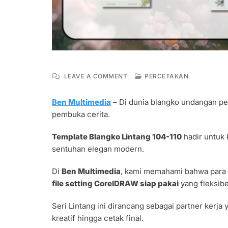
ON
LEAVE A COMMENT
PERCETAKAN
TEMPLATE
BLANGKO
Ben Multimedia
– Di dunia blangko undangan per
LINTANG
pembuka cerita.
104-
110
FILE
Template Blangko Lintang 104-110
hadir untuk 
SETTING
sentuhan elegan modern.
CDR
LENGKAP
Di
Ben Multimedia
, kami memahami bahwa para 
file setting CorelDRAW siap pakai
yang fleksibe
Seri Lintang ini dirancang sebagai partner kerj
kreatif hingga cetak final.