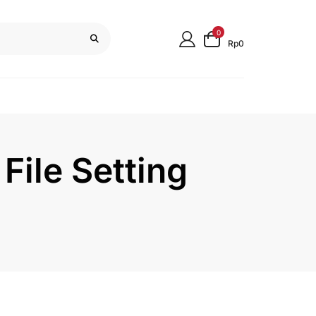
0
Rp0
File Setting