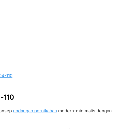
04-110
-110
onsep
undangan pernikahan
modern-minimalis dengan