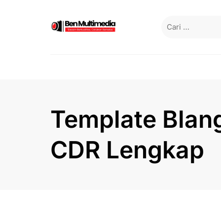
Skip
to
Cari
content
untuk:
Template Blang
CDR Lengkap