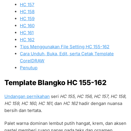
HC 157
HC 158
HC 159
HC 160
HC 161
HC 162
Tips Menggunakan File Setting HC 155-162
Cara Unduh, Buka, Edit, serta Cetak Template
CorelDRAW
Penutup
Template Blangko HC 155-162
Undangan pernikahan
seri
HC 155
,
HC 156
,
HC 157
,
HC 158
,
HC 159
,
HC 160
,
HC 161
, dan
HC 162
hadir dengan nuansa
bersih dan tertata.
Palet warna dominan lembut putih hangat, krem, dan aksen
pastel memberi ruang napas pada teks dan ornamen.