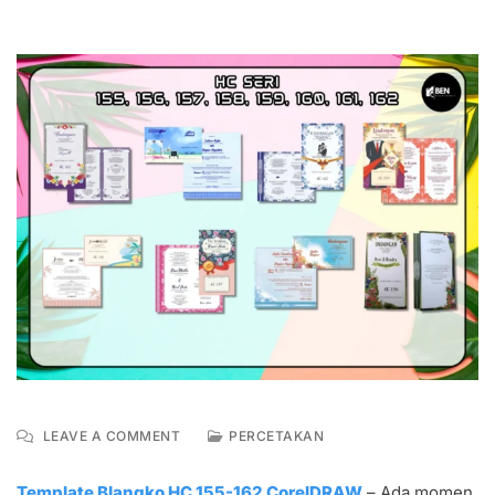
ON
LEAVE A COMMENT
PERCETAKAN
TEMPLATE
BLANGKO
Template Blangko HC 155-162 CorelDRAW
– Ada momen