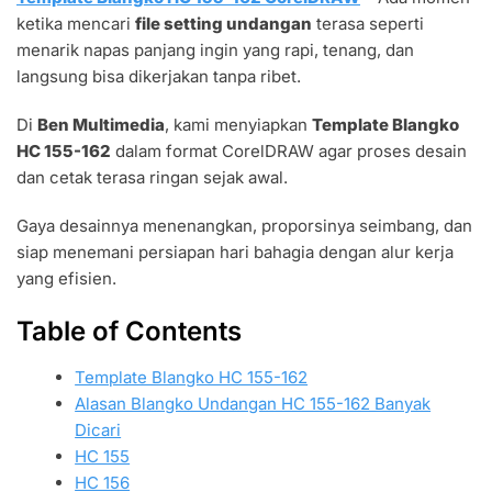
HC
ketika mencari
file setting undangan
terasa seperti
155-
162
menarik napas panjang ingin yang rapi, tenang, dan
FILE
langsung bisa dikerjakan tanpa ribet.
SETTING
UNTUK
Di
Ben Multimedia
, kami menyiapkan
Template Blangko
UNDANGAN
HC 155-162
dalam format CorelDRAW agar proses desain
dan cetak terasa ringan sejak awal.
Gaya desainnya menenangkan, proporsinya seimbang, dan
siap menemani persiapan hari bahagia dengan alur kerja
yang efisien.
Table of Contents
Template Blangko HC 155-162
Alasan Blangko Undangan HC 155-162 Banyak
Dicari
HC 155
HC 156