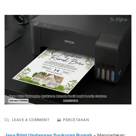
ON
LEAVE A COMMENT
PERCETAKAN
JASA
PRINT
Jasa Print Undangan Syukuran Rumah
– Mengadakan