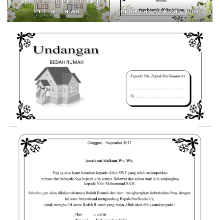
contoh undangan syukuran
rumah via wa
undangan syukuran rumah