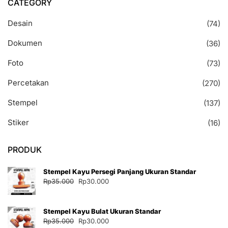
CATEGORY
Desain
(74)
Dokumen
(36)
Foto
(73)
Percetakan
(270)
Stempel
(137)
Stiker
(16)
PRODUK
Stempel Kayu Persegi Panjang Ukuran Standar
Harga
Harga
Rp
35.000
Rp
30.000
aslinya
saat
adalah:
ini
Stempel Kayu Bulat Ukuran Standar
Rp35.000.
adalah:
Harga
Harga
Rp
35.000
Rp
30.000
Rp30.000.