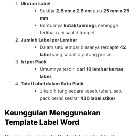
Ukuran Label
Sekitar
2,5 cm x 2,5 cm
atau
25 mm x 25
mm
Bentuknya
kotak/persegi
, sehingga
terlihat rapi saat ditempel.
Jumlah Label per Lembar
Dalam satu lembar biasanya terdapat
42
label
yang sudah dipotong presisi.
Isi per Pack
Umumnya terdiri dari
10 lembar kertas
label
.
Total Label dalam Satu Pack
Jika dihitung secara keseluruhan, satu
pack berisi sekitar
420 label stiker
.
Keunggulan Menggunakan
Template Label Word