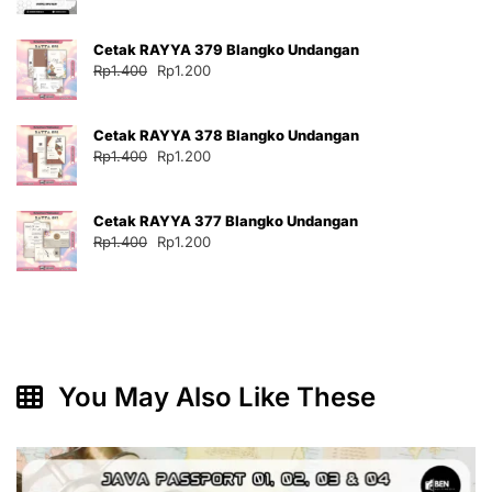
aslinya
saat
adalah:
ini
Cetak RAYYA 379 Blangko Undangan
Rp35.000.
adalah:
Harga
Harga
Rp
1.400
Rp
1.200
Rp30.000.
aslinya
saat
adalah:
ini
Cetak RAYYA 378 Blangko Undangan
Rp1.400.
adalah:
Harga
Harga
Rp
1.400
Rp
1.200
Rp1.200.
aslinya
saat
adalah:
ini
Cetak RAYYA 377 Blangko Undangan
Rp1.400.
adalah:
Harga
Harga
Rp
1.400
Rp
1.200
Rp1.200.
aslinya
saat
adalah:
ini
Rp1.400.
adalah:
Rp1.200.
You May Also Like These