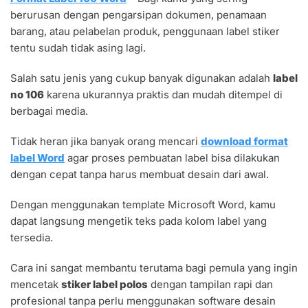
LABEL
berurusan dengan pengarsipan dokumen, penamaan
106
WORD
barang, atau pelabelan produk, penggunaan label stiker
GRATIS
tentu sudah tidak asing lagi.
TEMPLATE
SIAP
Salah satu jenis yang cukup banyak digunakan adalah
label
CETAK
no 106
karena ukurannya praktis dan mudah ditempel di
berbagai media.
Tidak heran jika banyak orang mencari
download format
label Word
agar proses pembuatan label bisa dilakukan
dengan cepat tanpa harus membuat desain dari awal.
Dengan menggunakan template Microsoft Word, kamu
dapat langsung mengetik teks pada kolom label yang
tersedia.
Cara ini sangat membantu terutama bagi pemula yang ingin
mencetak
stiker label polos
dengan tampilan rapi dan
profesional tanpa perlu menggunakan software desain