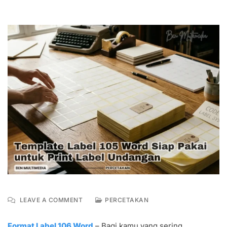
ON
LEAVE A COMMENT
PERCETAKAN
DOWNLOAD
FORMAT
Format Label 106 Word
– Bagi kamu yang sering