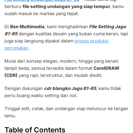
SETTING
berburu
file setting undangan yang siap tempur
, kamu
UNDANGAN
JAGO
sudah masuk ke markas yang tepat.
81-
85
Di
Ben Multimedia
, kami menghadirkan
File Setting Jago
SIAP
81-85
dengan kualitas desain yang bukan cuma keren, tapi
PRODUKSI
juga siap langsung dipakai dalam
CEPAT
proses produksi
percetakan
.
Mulai dari konsep elegan, modern, hingga yang berani
tampil beda, semua tersedia dalam format
CorelDRAW
(CDR)
yang rapi, terstruktur, dan mudah diedit.
Dengan dukungan
cdr blangko Jago 81-85
, kamu tidak
perlu buang waktu setting dari nol.
Tinggal edit, cetak, dan undangan siap meluncur ke tangan
tamu.
Table of Contents