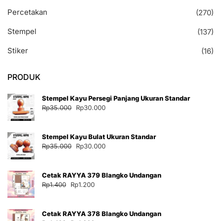
Percetakan
(270)
Stempel
(137)
Stiker
(16)
PRODUK
Stempel Kayu Persegi Panjang Ukuran Standar
Harga
Harga
Rp
35.000
Rp
30.000
aslinya
saat
adalah:
ini
Stempel Kayu Bulat Ukuran Standar
Rp35.000.
adalah:
Harga
Harga
Rp
35.000
Rp
30.000
Rp30.000.
aslinya
saat
adalah:
ini
Cetak RAYYA 379 Blangko Undangan
Rp35.000.
adalah:
Harga
Harga
Rp
1.400
Rp
1.200
Rp30.000.
aslinya
saat
adalah:
ini
Cetak RAYYA 378 Blangko Undangan
Rp1.400.
adalah: