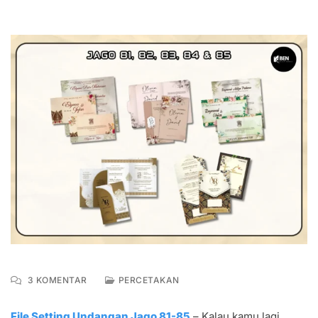
PADA
3 KOMENTAR
PERCETAKAN
UNDUH
FILE
File Setting Undangan Jago 81-85
– Kalau kamu lagi