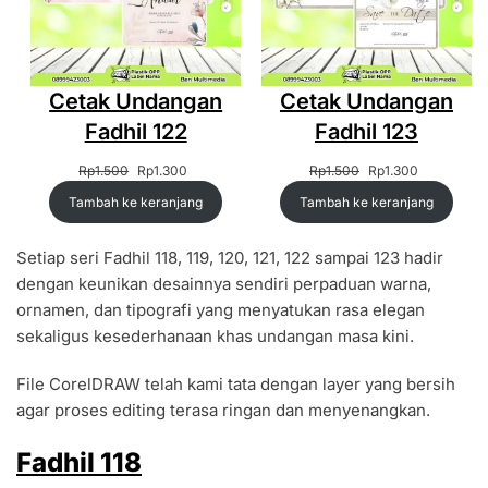
Cetak Undangan
Cetak Undangan
Fadhil 122
Fadhil 123
Harga
Harga
Harga
Harga
Rp
1.500
Rp
1.300
Rp
1.500
Rp
1.300
aslinya
saat
aslinya
saat
Tambah ke keranjang
Tambah ke keranjang
adalah:
ini
adalah:
ini
Rp1.500.
adalah:
Rp1.500.
adalah:
Rp1.300.
Rp1.300.
Setiap seri Fadhil 118, 119, 120, 121, 122 sampai 123 hadir
dengan keunikan desainnya sendiri perpaduan warna,
ornamen, dan tipografi yang menyatukan rasa elegan
sekaligus kesederhanaan khas undangan masa kini.
File CorelDRAW telah kami tata dengan layer yang bersih
agar proses editing terasa ringan dan menyenangkan.
Fadhil 118