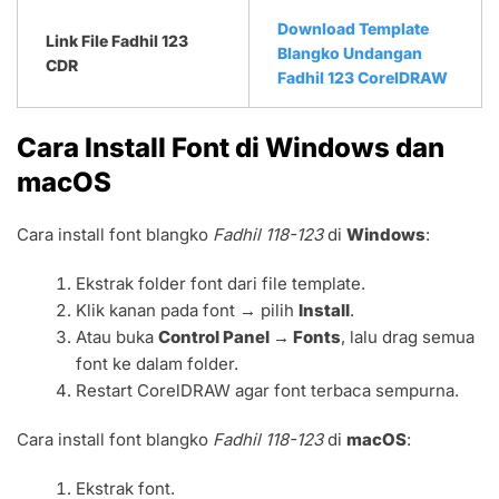
Download Template
Link File Fadhil 123
Blangko Undangan
CDR
Fadhil 123 CorelDRAW
Cara Install Font di Windows dan
macOS
Cara install font blangko
Fadhil 118-123
di
Windows
:
Ekstrak folder font dari file template.
Klik kanan pada font → pilih
Install
.
Atau buka
Control Panel → Fonts
, lalu drag semua
font ke dalam folder.
Restart CorelDRAW agar font terbaca sempurna.
Cara install font blangko
Fadhil 118-123
di
macOS
:
Ekstrak font.