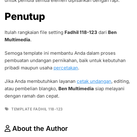
untuk pemula semua elemen dipisahkan dengan rapi.
Penutup
Itulah rangkaian file setting
Fadhil 118-123
dari
Ben
Multimedia
.
Semoga template ini membantu Anda dalam proses
pembuatan undangan pernikahan, baik untuk kebutuhan
pribadi maupun usaha
percetakan
.
Jika Anda membutuhkan layanan
cetak undangan
, editing,
atau pembelian blangko,
Ben Multimedia
siap melayani
dengan ramah dan cepat.
Tags
TEMPLATE FADHIL 118-123
About the Author