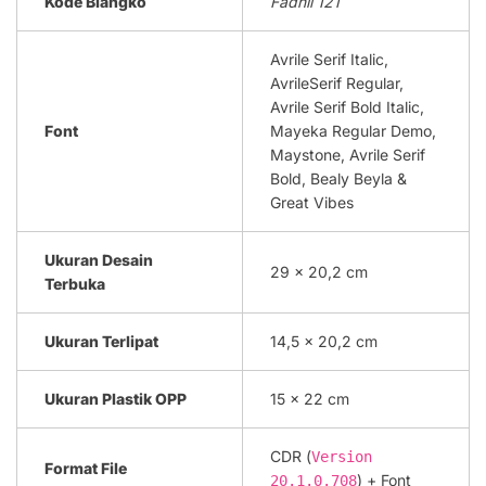
Kode Blangko
Fadhil 121
Avrile Serif Italic,
AvrileSerif Regular,
Avrile Serif Bold Italic,
Font
Mayeka Regular Demo,
Maystone, Avrile Serif
Bold, Bealy Beyla &
Great Vibes
Ukuran Desain
29 x 20,2 cm
Terbuka
Ukuran Terlipat
14,5 x 20,2 cm
Ukuran Plastik OPP
15 x 22 cm
CDR (
Version
Format File
) + Font
20.1.0.708