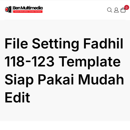
Skip
0
to
content
File Setting Fadhil
118-123 Template
Siap Pakai Mudah
Edit