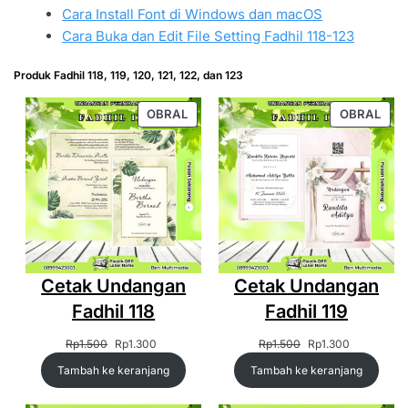
Cara Install Font di Windows dan macOS
Cara Buka dan Edit File Setting Fadhil 118-123
Produk Fadhil 118, 119, 120, 121, 122, dan 123
PRODUK
PRO
OBRAL
OBRAL
DENGAN
DEN
DISKON
DIS
Cetak Undangan
Cetak Undangan
Fadhil 118
Fadhil 119
Harga
Harga
Harga
Harga
Rp
1.500
Rp
1.300
Rp
1.500
Rp
1.300
aslinya
saat
aslinya
saat
Tambah ke keranjang
Tambah ke keranjang
adalah:
ini
adalah:
ini
Rp1.500.
adalah:
Rp1.500.
adalah: