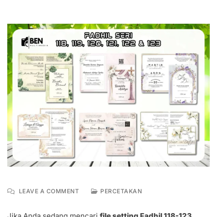
ON
LEAVE A COMMENT
PERCETAKAN
FILE
SETTING
Jika Anda sedang mencari
file setting Fadhil 118-123