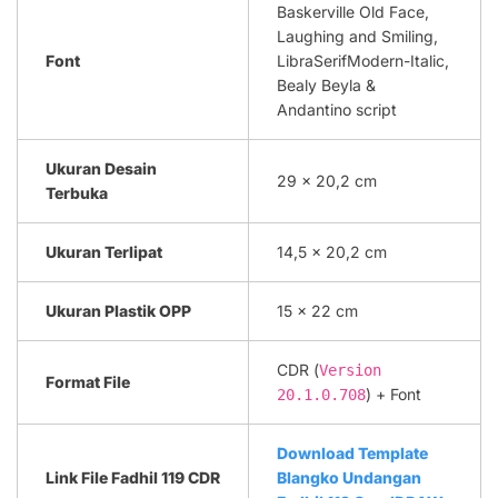
Baskerville Old Face,
Laughing and Smiling,
Font
LibraSerifModern-Italic,
Bealy Beyla &
Andantino script
Ukuran Desain
29 x 20,2 cm
Terbuka
Ukuran Terlipat
14,5 x 20,2 cm
Ukuran Plastik OPP
15 x 22 cm
CDR (
Version
Format File
) + Font
20.1.0.708
Download Template
Link File Fadhil 119 CDR
Blangko Undangan