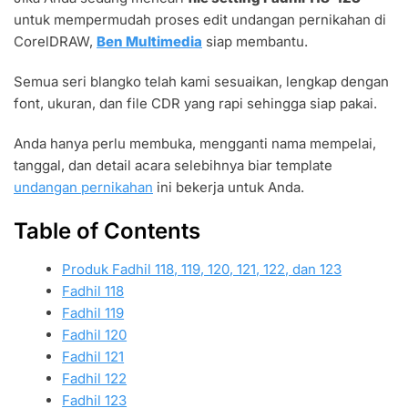
FADHIL
untuk mempermudah proses edit undangan pernikahan di
118-
123
CorelDRAW,
Ben Multimedia
siap membantu.
TEMPLATE
SIAP
Semua seri blangko telah kami sesuaikan, lengkap dengan
PAKAI
font, ukuran, dan file CDR yang rapi sehingga siap pakai.
MUDAH
EDIT
Anda hanya perlu membuka, mengganti nama mempelai,
tanggal, dan detail acara selebihnya biar template
undangan pernikahan
ini bekerja untuk Anda.
Table of Contents
Produk Fadhil 118, 119, 120, 121, 122, dan 123
Fadhil 118
Fadhil 119
Fadhil 120
Fadhil 121
Fadhil 122
Fadhil 123