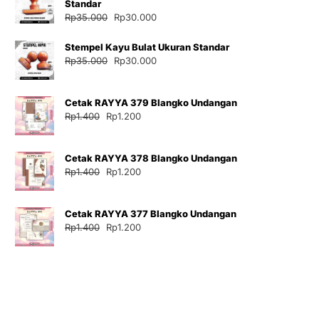
Standar
Harga
Harga
Rp
35.000
Rp
30.000
aslinya
saat
adalah:
ini
Stempel Kayu Bulat Ukuran Standar
Rp35.000.
adalah:
Harga
Harga
Rp
35.000
Rp
30.000
Rp30.000.
aslinya
saat
adalah:
ini
Cetak RAYYA 379 Blangko Undangan
Rp35.000.
adalah:
Harga
Harga
Rp
1.400
Rp
1.200
Rp30.000.
aslinya
saat
adalah:
ini
Cetak RAYYA 378 Blangko Undangan
Rp1.400.
adalah:
Harga
Harga
Rp
1.400
Rp
1.200
Rp1.200.
aslinya
saat
adalah:
ini
Cetak RAYYA 377 Blangko Undangan
Rp1.400.
adalah:
Harga
Harga
Rp
1.400
Rp
1.200
Rp1.200.
aslinya
saat
adalah:
ini
Rp1.400.
adalah:
Rp1.200.