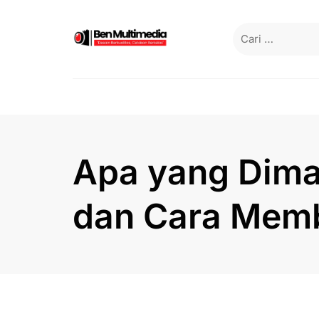
Skip
to
Cari
content
untuk:
Apa yang Dimak
dan Cara Mem