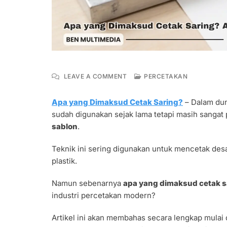
ON
LEAVE A COMMENT
PERCETAKAN
APA
YANG
Apa yang Dimaksud Cetak Saring?
– Dalam dun
DIMAKSUD
sudah digunakan sejak lama tetapi masih sangat 
CETAK
SARING?
sablon
.
ALAT,
JENIS
Teknik ini sering digunakan untuk mencetak desa
DAN
plastik.
CARA
MEMBUATNYA
Namun sebenarnya
apa yang dimaksud cetak s
industri percetakan modern?
Artikel ini akan membahas secara lengkap mulai d