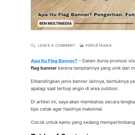
ON
LEAVE A COMMENT
PERCETAKAN
APA
ITU
Apa Itu Flag Banner?
– Dalam dunia promosi visu
FLAG
flag banner
karena tampilannya yang unik dan m
BANNER?
PENGERTIAN,
FUNGSI
Dibandingkan jenis banner lainnya, bentuknya 
DAN
apalagi saat tertiup angin di area outdoor.
KOMPONENNYA
Di artikel ini, saya akan membahas secara lengka
tips cetak agar hasilnya maksimal.
Cocok untuk kamu yang sedang mempertimbangka