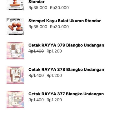
Standar
Harga
Harga
Rp
35.000
Rp
30.000
aslinya
saat
adalah:
ini
Stempel Kayu Bulat Ukuran Standar
Rp35.000.
adalah:
Harga
Harga
Rp
35.000
Rp
30.000
Rp30.000.
aslinya
saat
adalah:
ini
Cetak RAYYA 379 Blangko Undangan
Rp35.000.
adalah:
Harga
Harga
Rp
1.400
Rp
1.200
Rp30.000.
aslinya
saat
adalah:
ini
Cetak RAYYA 378 Blangko Undangan
Rp1.400.
adalah:
Harga
Harga
Rp
1.400
Rp
1.200
Rp1.200.
aslinya
saat
adalah:
ini
Cetak RAYYA 377 Blangko Undangan
Rp1.400.
adalah:
Harga
Harga
Rp
1.400
Rp
1.200
Rp1.200.
aslinya
saat
adalah:
ini
Rp1.400.
adalah:
Rp1.200.