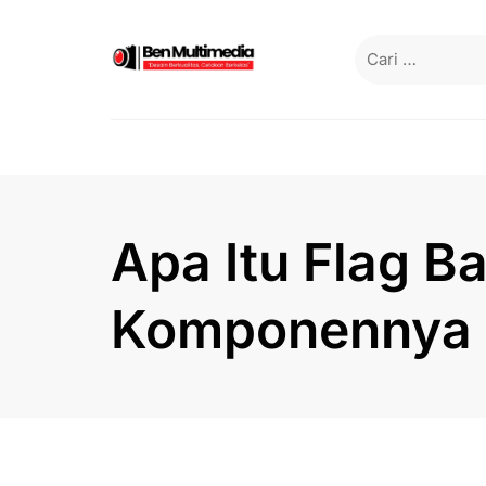
Skip
to
Cari
content
untuk:
Apa Itu Flag B
Komponennya