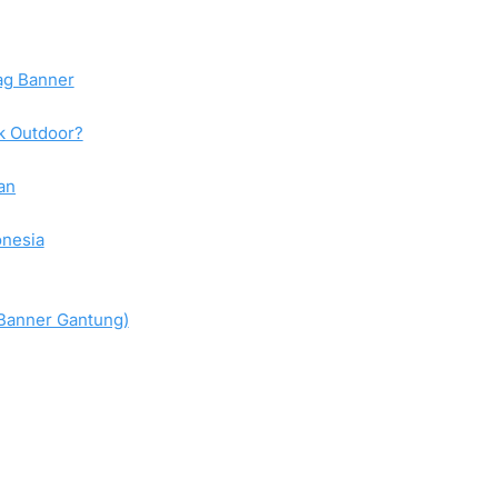
ag Banner
k Outdoor?
an
onesia
 Banner Gantung)