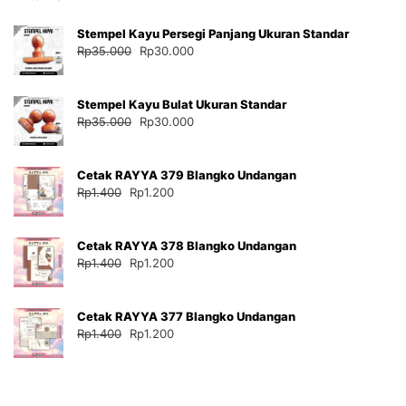
Stempel Kayu Persegi Panjang Ukuran Standar
Harga
Harga
Rp
35.000
Rp
30.000
aslinya
saat
adalah:
ini
Stempel Kayu Bulat Ukuran Standar
Rp35.000.
adalah:
Harga
Harga
Rp
35.000
Rp
30.000
Rp30.000.
aslinya
saat
adalah:
ini
Cetak RAYYA 379 Blangko Undangan
Rp35.000.
adalah:
Harga
Harga
Rp
1.400
Rp
1.200
Rp30.000.
aslinya
saat
adalah:
ini
Cetak RAYYA 378 Blangko Undangan
Rp1.400.
adalah:
Harga
Harga
Rp
1.400
Rp
1.200
Rp1.200.
aslinya
saat
adalah:
ini
Cetak RAYYA 377 Blangko Undangan
Rp1.400.
adalah:
Harga
Harga
Rp
1.400
Rp
1.200
Rp1.200.
aslinya
saat
adalah:
ini
Rp1.400.
adalah:
Rp1.200.