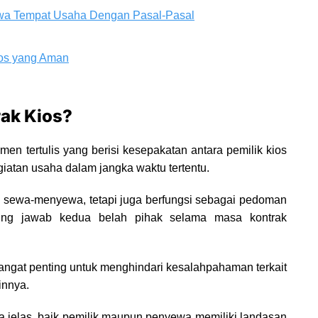
Sewa Tempat Usaha Dengan Pasal-Pasal
ios yang Aman
rak Kios?
n tertulis yang berisi kesepakatan antara pemilik kios
atan usaha dalam jangka waktu tertentu.
si sewa-menyewa, tetapi juga berfungsi sebagai pedoman
gung jawab kedua belah pihak selama masa kontrak
sangat penting untuk menghindari kesalahpahaman terkait
innya.
a jelas, baik pemilik maupun penyewa memiliki landasan