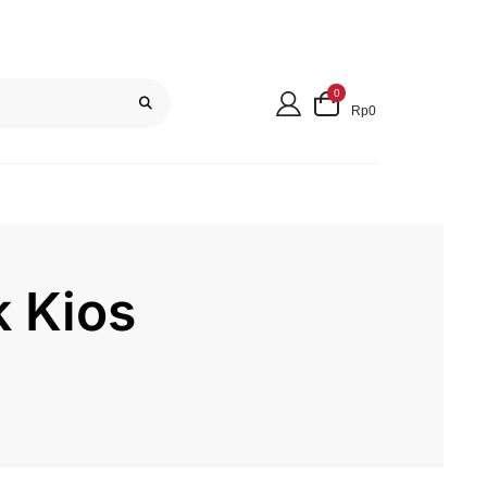
0
Rp0
k Kios