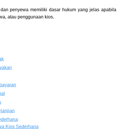
os dan penyewa memiliki dasar hukum yang jelas apabila
ewa, atau penggunaan kios.
ak
ewakan
mbayaran
nal
s
janjian
Sederhana
ewa Kios Sederhana