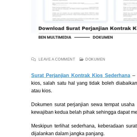
ON
LEAVE A COMMENT
DOKUMEN
DOWNLOAD
SURAT
Surat Perjanjian Kontrak Kios Sederhana
– 
PERJANJIAN
KONTRAK
kios, salah satu hal yang tidak boleh diabai
KIOS
atau kios.
SEDERHANA
FORMAT
Dokumen surat perjanjian sewa tempat usaha b
WORD
DAN
kewajiban kedua belah pihak sehingga dapat me
PDF
Meskipun terlihat sederhana, keberadaan surat
dijalankan dalam jangka panjang.