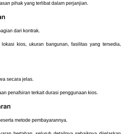
san pihak yang terlibat dalam perjanjian.
an
agian dari kontrak.
lokasi kios, ukuran bangunan, fasilitas yang tersedia,
wa secara jelas.
an penafsiran terkait durasi penggunaan kios.
aran
 beserta metode pembayarannya.
aran bertahap, seluruh detailnya sebaiknya dijelaskan