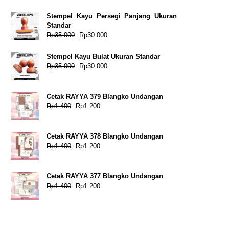
Stempel Kayu Persegi Panjang Ukuran
Standar
Harga
Harga
Rp
35.000
Rp
30.000
aslinya
saat
adalah:
ini
Stempel Kayu Bulat Ukuran Standar
Rp35.000.
adalah:
Harga
Harga
Rp
35.000
Rp
30.000
Rp30.000.
aslinya
saat
adalah:
ini
Cetak RAYYA 379 Blangko Undangan
Rp35.000.
adalah:
Harga
Harga
Rp
1.400
Rp
1.200
Rp30.000.
aslinya
saat
adalah:
ini
Cetak RAYYA 378 Blangko Undangan
Rp1.400.
adalah:
Harga
Harga
Rp
1.400
Rp
1.200
Rp1.200.
aslinya
saat
adalah:
ini
Cetak RAYYA 377 Blangko Undangan
Rp1.400.
adalah:
Harga
Harga
Rp
1.400
Rp
1.200
Rp1.200.
aslinya
saat
adalah:
ini
Rp1.400.
adalah:
Rp1.200.