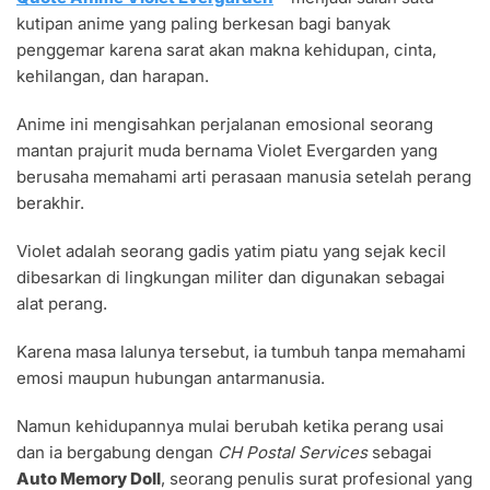
ANIME
kutipan anime yang paling berkesan bagi banyak
VIOLET
EVERGARDEN
penggemar karena sarat akan makna kehidupan, cinta,
DARI
kehilangan, dan harapan.
BERBAGAI
KARAKTER
Anime ini mengisahkan perjalanan emosional seorang
mantan prajurit muda bernama Violet Evergarden yang
berusaha memahami arti perasaan manusia setelah perang
berakhir.
Violet adalah seorang gadis yatim piatu yang sejak kecil
dibesarkan di lingkungan militer dan digunakan sebagai
alat perang.
Karena masa lalunya tersebut, ia tumbuh tanpa memahami
emosi maupun hubungan antarmanusia.
Namun kehidupannya mulai berubah ketika perang usai
dan ia bergabung dengan
CH Postal Services
sebagai
Auto Memory Doll
, seorang penulis surat profesional yang