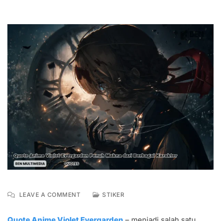
ON
LEAVE A COMMENT
STIKER
40
QUOTE
Quote Anime Violet Evergarden
– menjadi salah satu