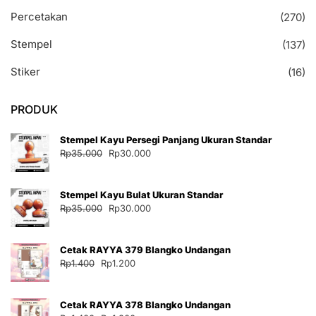
Percetakan
(270)
Stempel
(137)
Stiker
(16)
PRODUK
Stempel Kayu Persegi Panjang Ukuran Standar
Harga
Harga
Rp
35.000
Rp
30.000
aslinya
saat
adalah:
ini
Stempel Kayu Bulat Ukuran Standar
Rp35.000.
adalah:
Harga
Harga
Rp
35.000
Rp
30.000
Rp30.000.
aslinya
saat
adalah:
ini
Cetak RAYYA 379 Blangko Undangan
Rp35.000.
adalah:
Harga
Harga
Rp
1.400
Rp
1.200
Rp30.000.
aslinya
saat
adalah:
ini
Cetak RAYYA 378 Blangko Undangan
Rp1.400.
adalah: