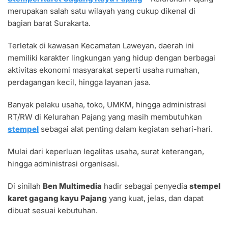
GAGANG
merupakan salah satu wilayah yang cukup dikenal di
KAYU
PAJANG
bagian barat Surakarta.
DESAIN
CUSTOM
Terletak di kawasan Kecamatan Laweyan, daerah ini
DAN
memiliki karakter lingkungan yang hidup dengan berbagai
AWET
aktivitas ekonomi masyarakat seperti usaha rumahan,
perdagangan kecil, hingga layanan jasa.
Banyak pelaku usaha, toko, UMKM, hingga administrasi
RT/RW di Kelurahan Pajang yang masih membutuhkan
stempel
sebagai alat penting dalam kegiatan sehari-hari.
Mulai dari keperluan legalitas usaha, surat keterangan,
hingga administrasi organisasi.
Di sinilah
Ben Multimedia
hadir sebagai penyedia
stempel
karet gagang kayu Pajang
yang kuat, jelas, dan dapat
dibuat sesuai kebutuhan.