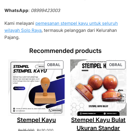
WhatsApp
:
08999423003
Kami melayani
pemesanan stempel kayu untuk seluruh
wilayah Solo Raya
, termasuk pelanggan dari Kelurahan
Pajang.
Recommended products
PRODUK
PRO
OBRAL
OBRAL
DENGAN
DEN
DISKON
DIS
Stempel Kayu
Stempel Kayu Bulat
Ukuran Standar
Harga
Harga
Rp
35.000
Rp
30.000