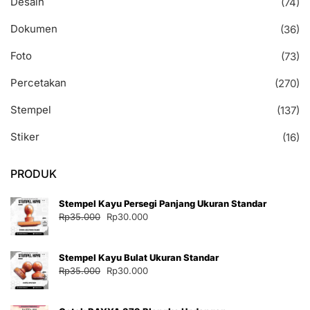
Desain
(74)
Dokumen
(36)
Foto
(73)
Percetakan
(270)
Stempel
(137)
Stiker
(16)
PRODUK
Stempel Kayu Persegi Panjang Ukuran Standar
Harga
Harga
Rp
35.000
Rp
30.000
aslinya
saat
adalah:
ini
Stempel Kayu Bulat Ukuran Standar
Rp35.000.
adalah:
Harga
Harga
Rp
35.000
Rp
30.000
Rp30.000.
aslinya
saat
adalah:
ini