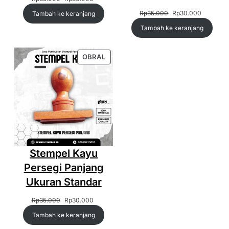
aslinya
saat
Harga
Harga
Rp
35.000
Rp
30.000
Tambah ke keranjang
adalah:
ini
aslinya
saat
Rp35.000.
adalah:
Tambah ke keranjang
adalah:
ini
Rp30.000.
Rp35.000.
adalah:
Rp30.00
PRODUK
OBRAL
DENGAN
DISKON
Stempel Kayu
Persegi Panjang
Ukuran Standar
Harga
Harga
Rp
35.000
Rp
30.000
aslinya
saat
Tambah ke keranjang
adalah:
ini
Rp35.000.
adalah: