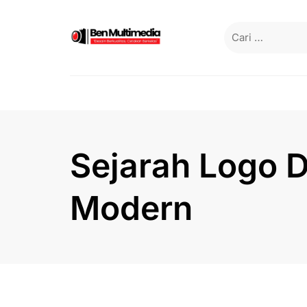
Skip
to
Cari
content
untuk:
Sejarah Logo D
Modern