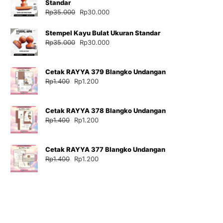
Standar
Harga
Harga
Rp
35.000
Rp
30.000
aslinya
saat
adalah:
ini
Stempel Kayu Bulat Ukuran Standar
Rp35.000.
adalah:
Harga
Harga
Rp
35.000
Rp
30.000
Rp30.000.
aslinya
saat
adalah:
ini
Cetak RAYYA 379 Blangko Undangan
Rp35.000.
adalah:
Harga
Harga
Rp
1.400
Rp
1.200
Rp30.000.
aslinya
saat
adalah:
ini
Cetak RAYYA 378 Blangko Undangan
Rp1.400.
adalah:
Harga
Harga
Rp
1.400
Rp
1.200
Rp1.200.
aslinya
saat
adalah:
ini
Cetak RAYYA 377 Blangko Undangan
Rp1.400.
adalah:
Harga
Harga
Rp
1.400
Rp
1.200
Rp1.200.
aslinya
saat
adalah:
ini
Rp1.400.
adalah:
Rp1.200.