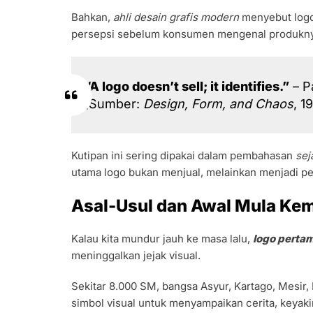
Bahkan,
ahli desain grafis modern
menyebut logo
persepsi sebelum konsumen mengenal produkny
“A logo doesn’t sell; it identifies.”
– P
(Sumber:
Design, Form, and Chaos
, 1
Kutipan ini sering dipakai dalam pembahasan
sej
utama logo bukan menjual, melainkan menjadi pe
Asal-Usul dan Awal Mula Ke
Kalau kita mundur jauh ke masa lalu,
logo perta
meninggalkan jejak visual.
Sekitar 8.000 SM, bangsa Asyur, Kartago, Mesir,
simbol visual untuk menyampaikan cerita, keyaki