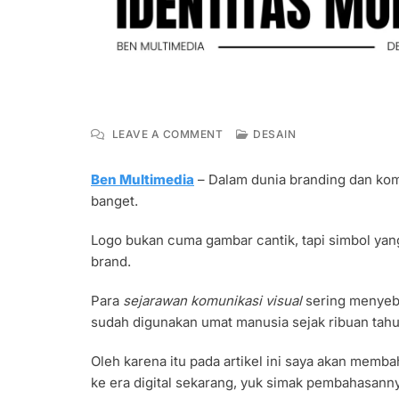
ON
LEAVE A COMMENT
DESAIN
SEJARAH
LOGO
Ben Multimedia
– Dalam dunia branding dan ko
DARI
banget.
SIMBOL
KUNO
HINGGA
Logo bukan cuma gambar cantik, tapi simbol yang
IDENTITAS
brand.
MODERN
Para
sejarawan komunikasi visual
sering menyebu
sudah digunakan umat manusia sejak ribuan tahun
Oleh karena itu pada artikel ini saya akan memba
ke era digital sekarang, yuk simak pembahasanny