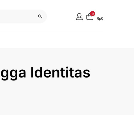
0
Rp0
gga Identitas