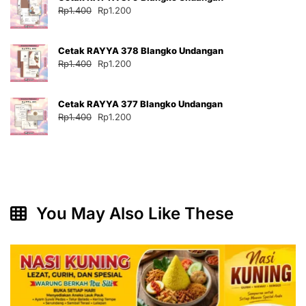
Harga
Harga
Rp
1.400
Rp
1.200
Rp30.000.
aslinya
saat
adalah:
ini
Cetak RAYYA 378 Blangko Undangan
Rp1.400.
adalah:
Harga
Harga
Rp
1.400
Rp
1.200
Rp1.200.
aslinya
saat
adalah:
ini
Cetak RAYYA 377 Blangko Undangan
Rp1.400.
adalah:
Harga
Harga
Rp
1.400
Rp
1.200
Rp1.200.
aslinya
saat
adalah:
ini
Rp1.400.
adalah:
Rp1.200.
You May Also Like These