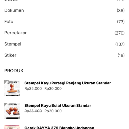
Dokumen
(36)
Foto
(73)
Percetakan
(270)
Stempel
(137)
Stiker
(16)
PRODUK
Stempel Kayu Persegi Panjang Ukuran Standar
Harga
Harga
Rp
35.000
Rp
30.000
aslinya
saat
adalah:
ini
Stempel Kayu Bulat Ukuran Standar
Rp35.000.
adalah:
Harga
Harga
Rp
35.000
Rp
30.000
Rp30.000.
aslinya
saat
adalah:
ini
Cetak RAYYA 379 Blangko Undangan
Rp35.000.
adalah: