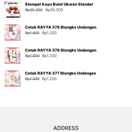
Stempel Kayu Bulat Ukuran Standar
Rp35.000.
adalah:
Harga
Harga
Rp
35.000
Rp
30.000
Rp30.000.
aslinya
saat
adalah:
ini
Cetak RAYYA 379 Blangko Undangan
Rp35.000.
adalah:
Harga
Harga
Rp
1.400
Rp
1.200
Rp30.000.
aslinya
saat
adalah:
ini
Cetak RAYYA 378 Blangko Undangan
Rp1.400.
adalah:
Harga
Harga
Rp
1.400
Rp
1.200
Rp1.200.
aslinya
saat
adalah:
ini
Cetak RAYYA 377 Blangko Undangan
Rp1.400.
adalah:
Harga
Harga
Rp
1.400
Rp
1.200
Rp1.200.
aslinya
saat
adalah:
ini
Rp1.400.
adalah:
Rp1.200.
ADDRESS