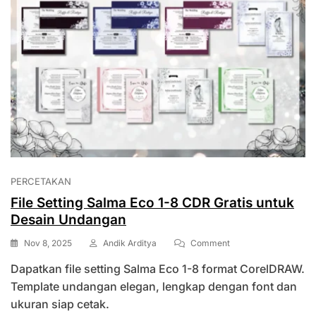
PERCETAKAN
File Setting Salma Eco 1-8 CDR Gratis untuk
Desain Undangan
On
Nov 8, 2025
Andik Arditya
Comment
File
Dapatkan file setting Salma Eco 1-8 format CorelDRAW.
Setting
Salma
Template undangan elegan, lengkap dengan font dan
Eco
ukuran siap cetak.
1-