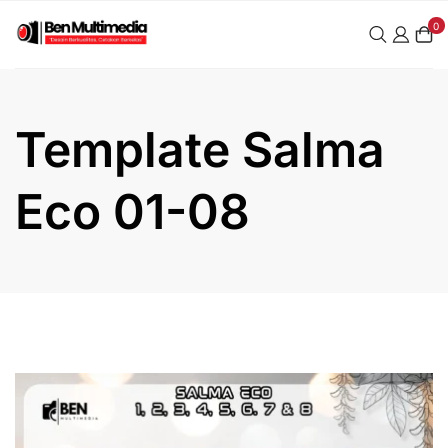
Skip
0
to
content
Template Salma
Eco 01-08