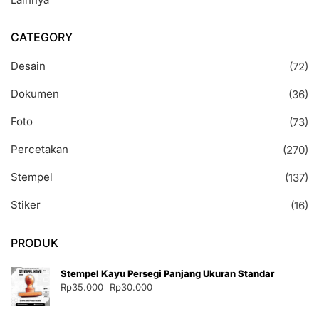
CATEGORY
Desain
(72)
Dokumen
(36)
Foto
(73)
Percetakan
(270)
Stempel
(137)
Stiker
(16)
PRODUK
Stempel Kayu Persegi Panjang Ukuran Standar
Harga
Harga
Rp
35.000
Rp
30.000
aslinya
saat
adalah:
ini