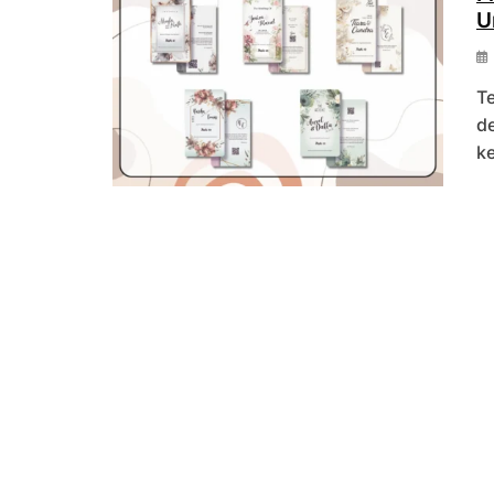
U
T
de
k