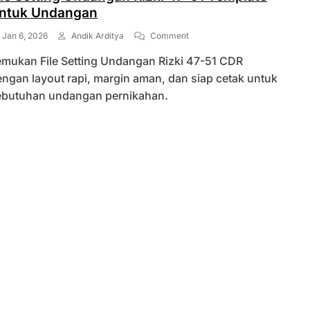
ntuk Undangan
On
Jan 6, 2026
Andik Arditya
Comment
File
emukan File Setting Undangan Rizki 47-51 CDR
Setting
Undangan
ngan layout rapi, margin aman, dan siap cetak untuk
Rizki
ebutuhan undangan pernikahan.
47-
51
Template
Untuk
Undangan