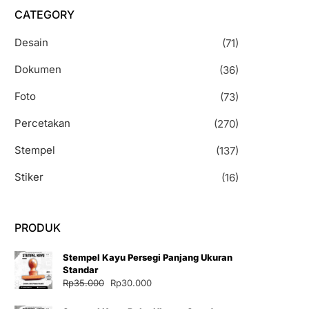
CATEGORY
Desain
(71)
Dokumen
(36)
Foto
(73)
Percetakan
(270)
Stempel
(137)
Stiker
(16)
PRODUK
Stempel Kayu Persegi Panjang Ukuran
Standar
Harga
Harga
Rp
35.000
Rp
30.000
aslinya
saat