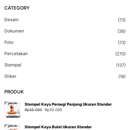
CATEGORY
Desain
(73)
Dokumen
(36)
Foto
(73)
Percetakan
(270)
Stempel
(137)
Stiker
(16)
PRODUK
Stempel Kayu Persegi Panjang Ukuran Standar
Harga
Harga
Rp
35.000
Rp
30.000
aslinya
saat
adalah:
ini
Stempel Kayu Bulat Ukuran Standar
Rp35.000.
adalah: