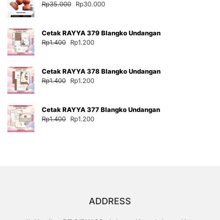
Harga
Harga
Rp
35.000
Rp
30.000
Rp30.000.
aslinya
saat
adalah:
ini
Cetak RAYYA 379 Blangko Undangan
Rp35.000.
adalah:
Harga
Harga
Rp
1.400
Rp
1.200
Rp30.000.
aslinya
saat
adalah:
ini
Cetak RAYYA 378 Blangko Undangan
Rp1.400.
adalah:
Harga
Harga
Rp
1.400
Rp
1.200
Rp1.200.
aslinya
saat
adalah:
ini
Cetak RAYYA 377 Blangko Undangan
Rp1.400.
adalah:
Harga
Harga
Rp
1.400
Rp
1.200
Rp1.200.
aslinya
saat
adalah:
ini
Rp1.400.
adalah:
Rp1.200.
ADDRESS