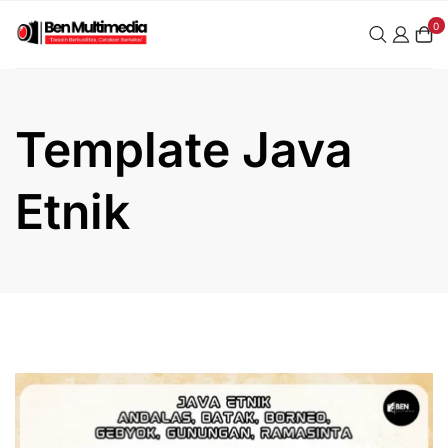
Skip
0
to
content
Template Java
Etnik