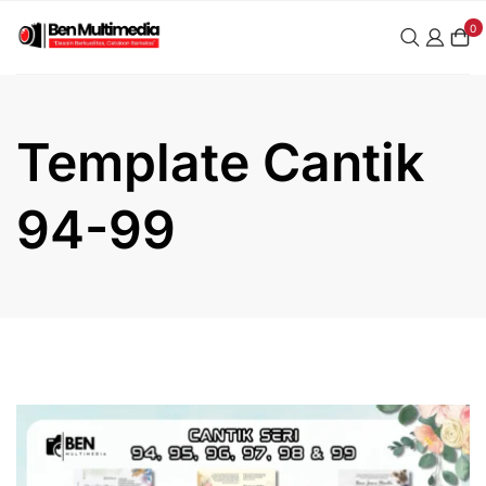
Skip
0
to
content
Template Cantik
94-99