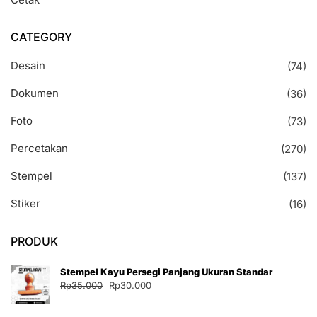
CATEGORY
Desain
(74)
Dokumen
(36)
Foto
(73)
Percetakan
(270)
Stempel
(137)
Stiker
(16)
PRODUK
Stempel Kayu Persegi Panjang Ukuran Standar
Harga
Harga
Rp
35.000
Rp
30.000
aslinya
saat
adalah:
ini