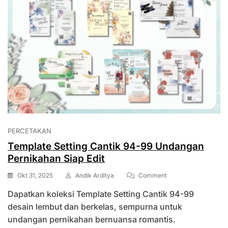
PERCETAKAN
Template Setting Cantik 94-99 Undangan
Pernikahan Siap Edit
On
Okt 31, 2025
Andik Arditya
Comment
Template
Dapatkan koleksi Template Setting Cantik 94-99
Setting
Cantik
desain lembut dan berkelas, sempurna untuk
94-
undangan pernikahan bernuansa romantis.
99