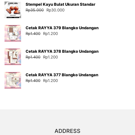
Stempel Kayu Bulat Ukuran Standar
Rp35.000.
adalah:
Harga
Harga
Rp
35.000
Rp
30.000
Rp30.000.
aslinya
saat
adalah:
ini
Cetak RAYYA 379 Blangko Undangan
Rp35.000.
adalah:
Harga
Harga
Rp
1.400
Rp
1.200
Rp30.000.
aslinya
saat
adalah:
ini
Cetak RAYYA 378 Blangko Undangan
Rp1.400.
adalah:
Harga
Harga
Rp
1.400
Rp
1.200
Rp1.200.
aslinya
saat
adalah:
ini
Cetak RAYYA 377 Blangko Undangan
Rp1.400.
adalah:
Harga
Harga
Rp
1.400
Rp
1.200
Rp1.200.
aslinya
saat
adalah:
ini
Rp1.400.
adalah:
Rp1.200.
ADDRESS