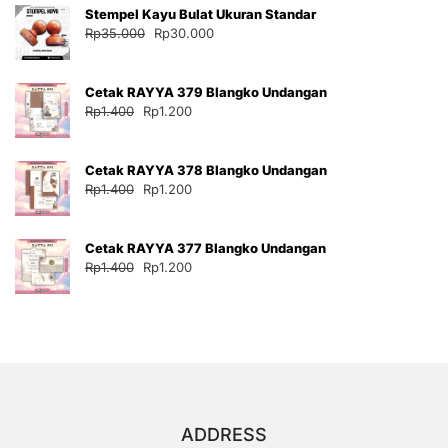
Stempel Kayu Bulat Ukuran Standar
Rp35.000.
adalah:
Harga
Harga
Rp
35.000
Rp
30.000
Rp30.000.
aslinya
saat
adalah:
ini
Cetak RAYYA 379 Blangko Undangan
Rp35.000.
adalah:
Harga
Harga
Rp
1.400
Rp
1.200
Rp30.000.
aslinya
saat
adalah:
ini
Cetak RAYYA 378 Blangko Undangan
Rp1.400.
adalah:
Harga
Harga
Rp
1.400
Rp
1.200
Rp1.200.
aslinya
saat
adalah:
ini
Cetak RAYYA 377 Blangko Undangan
Rp1.400.
adalah:
Harga
Harga
Rp
1.400
Rp
1.200
Rp1.200.
aslinya
saat
adalah:
ini
Rp1.400.
adalah:
Rp1.200.
ADDRESS