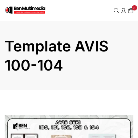
Skip
0
to
content
Template AVIS
100-104