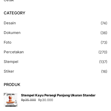
CATEGORY
Desain
(74)
Dokumen
(36)
Foto
(73)
Percetakan
(270)
Stempel
(137)
Stiker
(16)
PRODUK
Stempel Kayu Persegi Panjang Ukuran Standar
Harga
Harga
Rp
35.000
Rp
30.000
aslinya
saat
adalah:
ini