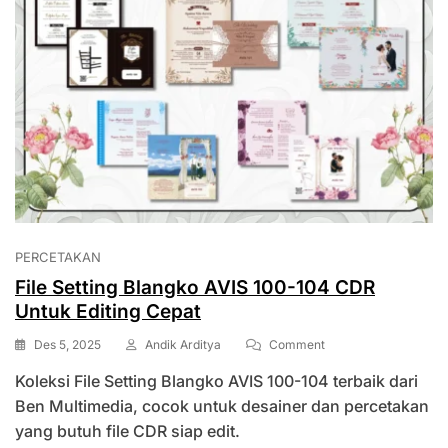
PERCETAKAN
File Setting Blangko AVIS 100-104 CDR
Untuk Editing Cepat
On
Des 5, 2025
Andik Arditya
Comment
File
Koleksi File Setting Blangko AVIS 100-104 terbaik dari
Setting
Blangko
Ben Multimedia, cocok untuk desainer dan percetakan
AVIS
yang butuh file CDR siap edit.
100-